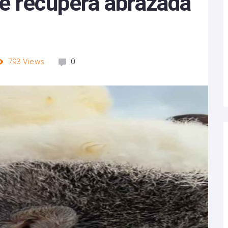
e recupera abrazada
793
Views
0