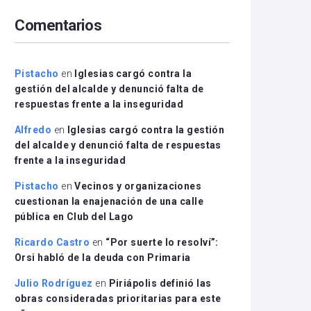
arriba/abajo
Comentarios
para
aumentar
o
disminuir
Pistacho
en
Iglesias cargó contra la
el
gestión del alcalde y denunció falta de
volumen.
respuestas frente a la inseguridad
Alfredo
en
Iglesias cargó contra la gestión
del alcalde y denunció falta de respuestas
frente a la inseguridad
Pistacho
en
Vecinos y organizaciones
cuestionan la enajenación de una calle
pública en Club del Lago
Ricardo Castro
en
“Por suerte lo resolví”:
Orsi habló de la deuda con Primaria
Julio Rodríguez
en
Piriápolis definió las
obras consideradas prioritarias para este