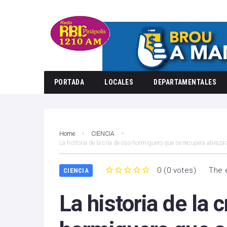
PORTADA
LOCALES
DEPARTAMENTALES
Home
CIENCIA
La historia de la cría de oso hormiguero que se recupera abraza
0
(
0 votes
)
The 
CIENCIA
1
2
3
4
5
La historia de la 