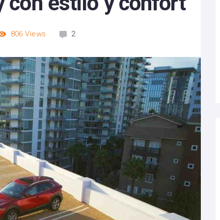
 con estilo y confort
806
Views
2