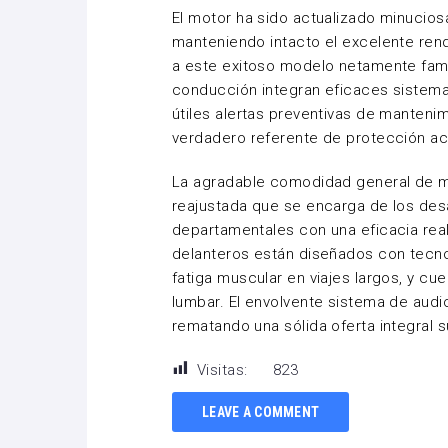
El motor ha sido actualizado minucio
manteniendo intacto el excelente ren
a este exitoso modelo netamente famili
conducción integran eficaces sistem
útiles alertas preventivas de mantenim
verdadero referente de protección ac
La agradable comodidad general de m
reajustada que se encarga de los des
departamentales con una eficacia rea
delanteros están diseñados con tecno
fatiga muscular en viajes largos, y c
lumbar. El envolvente sistema de audio
rematando una sólida oferta integral
Visitas:
823
LEAVE A COMMENT