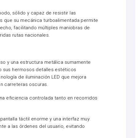
do, sólido y capaz de resistir las
ras que su mecánica turboalimentada permite
recho, facilitando múltiples maniobras de
idas rutas nacionales.
oso y una estructura metálica sumamente
do sus hermosos detalles estéticos
cnología de iluminación LED que mejora
 en carreteras oscuras.
a eficiencia controlada tanto en recorridos
pantalla táctil enorme y una interfaz muy
nte a las órdenes del usuario, evitando