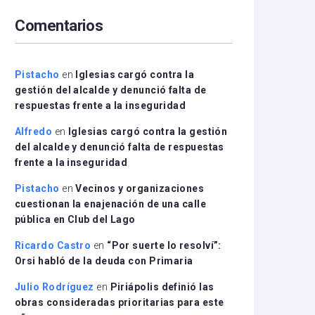
arriba/abajo
Comentarios
para
aumentar
o
disminuir
Pistacho
en
Iglesias cargó contra la
el
gestión del alcalde y denunció falta de
volumen.
respuestas frente a la inseguridad
Alfredo
en
Iglesias cargó contra la gestión
del alcalde y denunció falta de respuestas
frente a la inseguridad
Pistacho
en
Vecinos y organizaciones
cuestionan la enajenación de una calle
pública en Club del Lago
Ricardo Castro
en
“Por suerte lo resolví”:
Orsi habló de la deuda con Primaria
Julio Rodríguez
en
Piriápolis definió las
obras consideradas prioritarias para este