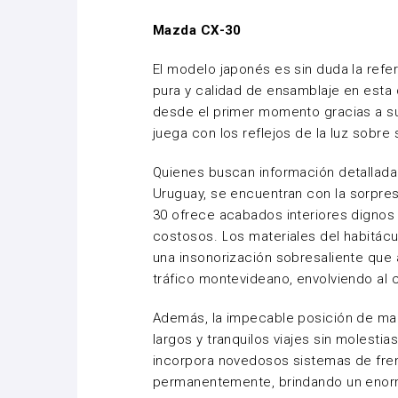
Mazda CX-30
El modelo japonés es sin duda la refe
pura y calidad de ensamblaje en esta d
desde el primer momento gracias a s
juega con los reflejos de la luz sobre 
Quienes buscan información detallada
Uruguay
, se encuentran con la sorpre
30 ofrece acabados interiores dign
costosos. Los materiales del habitác
una insonorización sobresaliente que a
tráfico montevideano, envolviendo al
Además, la impecable posición de man
largos y tranquilos viajes sin molestia
incorpora novedosos sistemas de fren
permanentemente, brindando un enorm