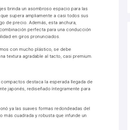
 ejes brinda un asombroso espacio para las
s que supera ampliamente a casi todos sus
go de precio. Además, esta anchura,
la combinación perfecta para una conducción
ilidad en giros pronunciados.
remos con mucho plástico, se debe
a textura agradable al tacto, casi premium.
s compactos destaca la esperada llegada de
ante japonés, rediseñado íntegramente para
ndonó ya las suaves formas redondeadas del
o más cuadrada y robusta que infunde un