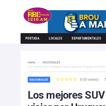
PORTADA
LOCALES
DEPARTAMENTALES
Home
NACIONALES
Los mejores SUV compactos para viajar por Uruguay con estilo 
0
(
0 votes
)
NACIONALES
1
2
3
4
5
Los mejores SUV