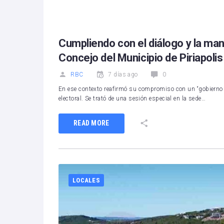
1
2
3
4
5
Cumpliendo con el diálogo y la man
Concejo del Municipio de Piriapolis
RBC
7 días ago
0
En ese contexto reafirmó su compromiso con un “gobierno 
electoral. Se trató de una sesión especial en la sede…
READ MORE
LOCALES