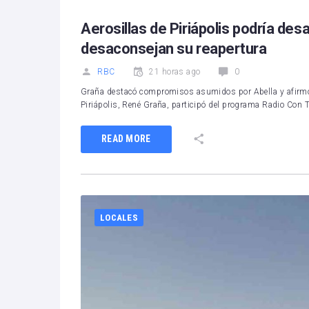
Aerosillas de Piriápolis podría de
desaconsejan su reapertura
RBC
21 horas ago
0
Graña destacó compromisos asumidos por Abella y afirmó qu
Piriápolis, René Graña, participó del programa Radio Con
READ MORE
LOCALES