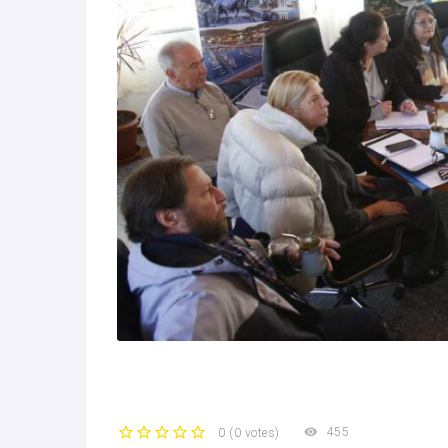
455
0
(
0 votes
)