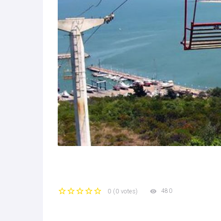
480
0
(
0 votes
)
1
2
3
4
5