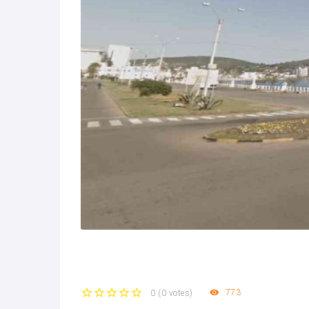
773
0
(
0 votes
)
1
2
3
4
5