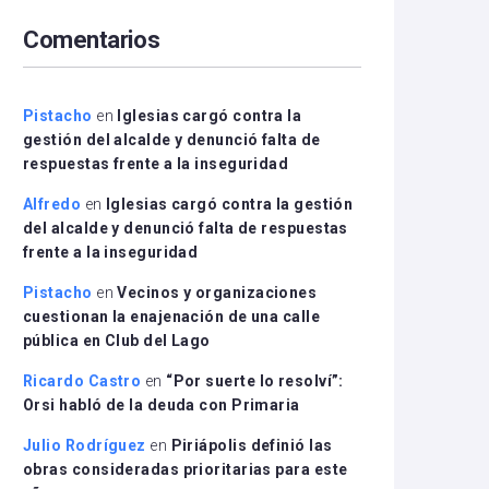
arriba/abajo
Comentarios
para
aumentar
o
disminuir
Pistacho
en
Iglesias cargó contra la
el
gestión del alcalde y denunció falta de
volumen.
respuestas frente a la inseguridad
Alfredo
en
Iglesias cargó contra la gestión
del alcalde y denunció falta de respuestas
frente a la inseguridad
Pistacho
en
Vecinos y organizaciones
cuestionan la enajenación de una calle
pública en Club del Lago
Ricardo Castro
en
“Por suerte lo resolví”:
Orsi habló de la deuda con Primaria
Julio Rodríguez
en
Piriápolis definió las
obras consideradas prioritarias para este