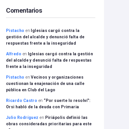
arriba/abajo
Comentarios
para
aumentar
o
disminuir
Pistacho
en
Iglesias cargó contra la
el
gestión del alcalde y denunció falta de
volumen.
respuestas frente a la inseguridad
Alfredo
en
Iglesias cargó contra la gestión
del alcalde y denunció falta de respuestas
frente a la inseguridad
Pistacho
en
Vecinos y organizaciones
cuestionan la enajenación de una calle
pública en Club del Lago
Ricardo Castro
en
“Por suerte lo resolví”:
Orsi habló de la deuda con Primaria
Julio Rodríguez
en
Piriápolis definió las
obras consideradas prioritarias para este