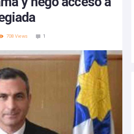
ama y negó acceso a
legiada
708
Views
1