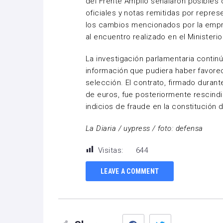
del Frente Amplio señalaron posibles
oficiales y notas remitidas por repres
los cambios mencionados por la empr
al encuentro realizado en el Ministeri
La investigación parlamentaria contin
información que pudiera haber favore
selección. El contrato, firmado durante
de euros, fue posteriormente rescindi
indicios de fraude en la constitución 
La Diaria / uypress / foto: defensa
Visitas:
644
LEAVE A COMMENT
Facebook
Twitter