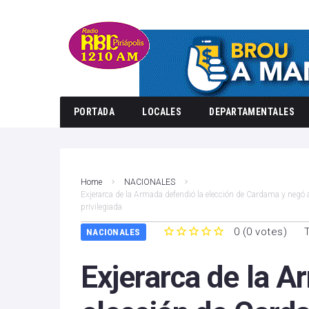
PORTADA
LOCALES
DEPARTAMENTALES
Home
NACIONALES
Exjerarca de la Armada defendió la elección de Cardama y negó
privilegiada
0
(
0 votes
)
NACIONALES
1
2
3
4
5
Exjerarca de la A