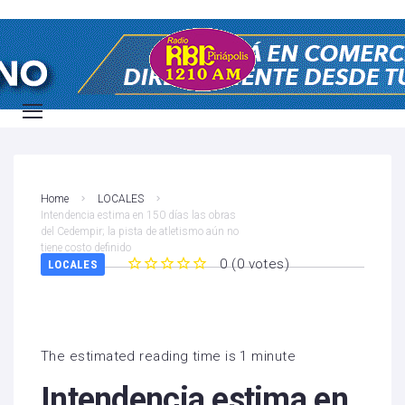
Home
LOCALES
Intendencia estima en 150 días las obras
del Cedempir; la pista de atletismo aún no
tiene costo definido
0
(
0 votes
)
LOCALES
1
2
3
4
5
The estimated reading time is 1 minute
Intendencia estima en