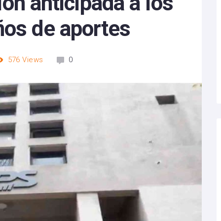
ción anticipada a los
ños de aportes
576
Views
0