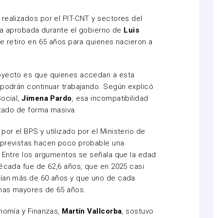
realizados por el PIT-CNT y sectores del
oria aprobada durante el gobierno de
Luis
de retiro en 65 años para quienes nacieron a
royecto es que quienes accedan a esta
 podrán continuar trabajando. Según explicó
Social,
Jimena Pardo
, esa incompatibilidad
izado de forma masiva.
or el BPS y utilizado por el Ministerio de
 previstas hacen poco probable una
. Entre los argumentos se señala que la edad
década fue de 62,6 años, que en 2025 casi
nían más de 60 años y que uno de cada
onas mayores de 65 años.
onomía y Finanzas,
Martín Vallcorba
, sostuvo