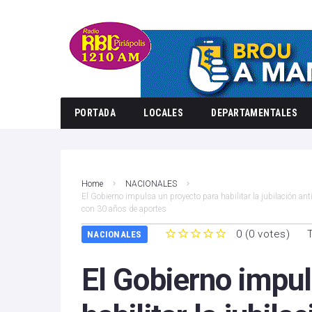
PORTADA
LOCALES
DEPARTAMENTALES
Home
NACIONALES
El Gobierno impulsa un proyecto para habilitar la jubilación an
con 30 años de aportes
0
(
0 votes
)
NACIONALES
1
2
3
4
5
El Gobierno impul