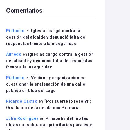
arriba/abajo
Comentarios
para
aumentar
o
disminuir
Pistacho
en
Iglesias cargó contra la
el
gestión del alcalde y denunció falta de
volumen.
respuestas frente a la inseguridad
Alfredo
en
Iglesias cargó contra la gestión
del alcalde y denunció falta de respuestas
frente a la inseguridad
Pistacho
en
Vecinos y organizaciones
cuestionan la enajenación de una calle
pública en Club del Lago
Ricardo Castro
en
“Por suerte lo resolví”:
Orsi habló de la deuda con Primaria
Julio Rodríguez
en
Piriápolis definió las
obras consideradas prioritarias para este