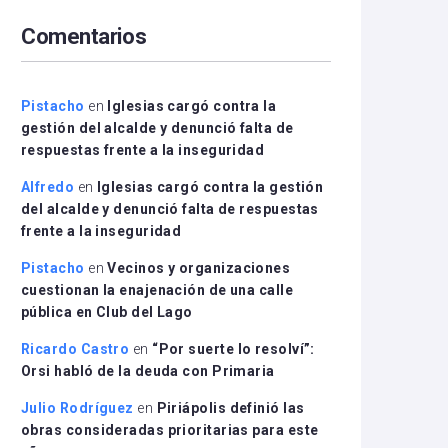
arriba/abajo
Comentarios
para
aumentar
o
disminuir
Pistacho
en
Iglesias cargó contra la
el
gestión del alcalde y denunció falta de
volumen.
respuestas frente a la inseguridad
Alfredo
en
Iglesias cargó contra la gestión
del alcalde y denunció falta de respuestas
frente a la inseguridad
Pistacho
en
Vecinos y organizaciones
cuestionan la enajenación de una calle
pública en Club del Lago
Ricardo Castro
en
“Por suerte lo resolví”:
Orsi habló de la deuda con Primaria
Julio Rodríguez
en
Piriápolis definió las
obras consideradas prioritarias para este