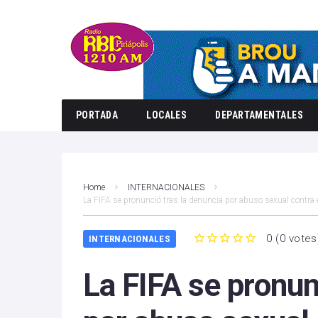
PORTADA
LOCALES
DEPARTAMENTALES
Home
INTERNACIONALES
La FIFA se pronunció tras la denuncia por abuso sexual contra 
0
(
0 votes
INTERNACIONALES
1
2
3
4
5
La FIFA se pronun