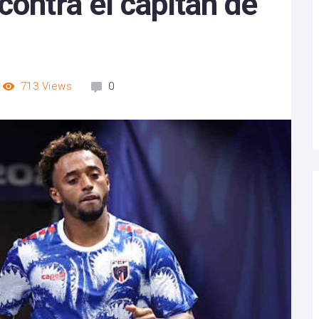
contra el capitán de
713
Views
0