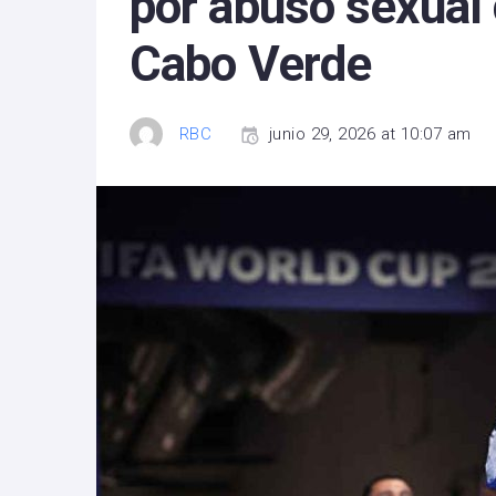
por abuso sexual 
Cabo Verde
RBC
junio 29, 2026 at 10:07 am