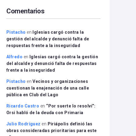
arriba/abajo
Comentarios
para
aumentar
o
disminuir
Pistacho
en
Iglesias cargó contra la
el
gestión del alcalde y denunció falta de
volumen.
respuestas frente a la inseguridad
Alfredo
en
Iglesias cargó contra la gestión
del alcalde y denunció falta de respuestas
frente a la inseguridad
Pistacho
en
Vecinos y organizaciones
cuestionan la enajenación de una calle
pública en Club del Lago
Ricardo Castro
en
“Por suerte lo resolví”:
Orsi habló de la deuda con Primaria
Julio Rodríguez
en
Piriápolis definió las
obras consideradas prioritarias para este