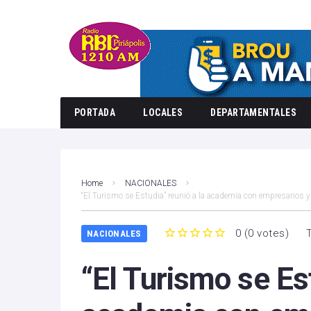
PORTADA
LOCALES
DEPARTAMENTALES
Home
NACIONALES
“El Turismo se Estudia” reunió a la academia con empresarios y
0
(
0 votes
)
NACIONALES
1
2
3
4
5
“El Turismo se Est