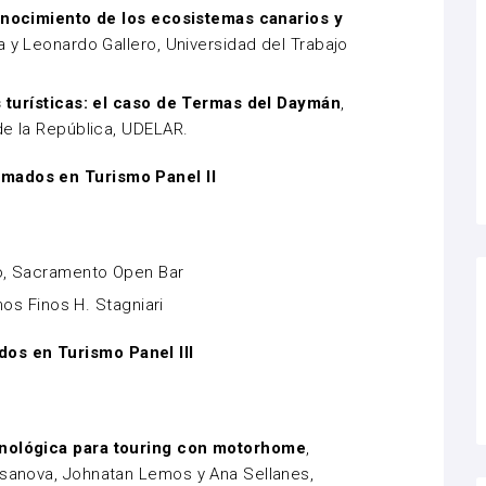
onocimiento de los ecosistemas canarios y
a y Leonardo Gallero, Universidad del Trabajo
s turísticas: el caso de Termas del Daymán
,
de la República, UDELAR.
rmados en Turismo Panel II
io, Sacramento Open Bar
inos Finos H. Stagniari
os en Turismo Panel III
nológica para touring con motorhome
,
sanova, Johnatan Lemos y Ana Sellanes,