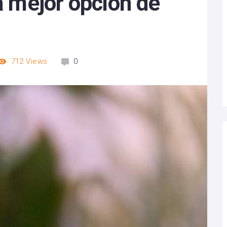
la mejor opción de
712
Views
0