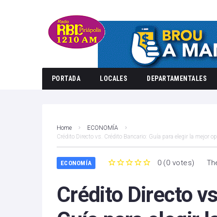
PORTADA
LOCALES
DEPARTAMENTALES
Home
ECONOMÍA
Crédito Directo vs. Crédito Bancario: Guía para elegir la mejor o
0
(
0 votes
)
Th
ECONOMÍA
1
2
3
4
5
Crédito Directo vs