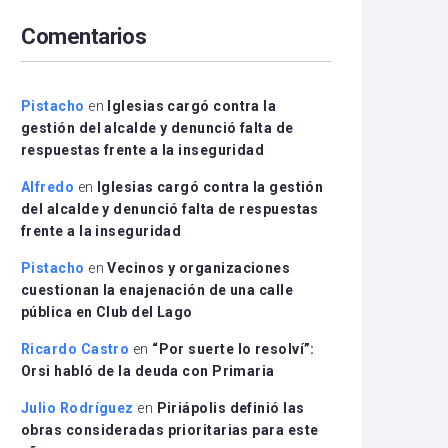
arriba/abajo
Comentarios
para
aumentar
o
disminuir
Pistacho
en
Iglesias cargó contra la
el
gestión del alcalde y denunció falta de
volumen.
respuestas frente a la inseguridad
Alfredo
en
Iglesias cargó contra la gestión
del alcalde y denunció falta de respuestas
frente a la inseguridad
Pistacho
en
Vecinos y organizaciones
cuestionan la enajenación de una calle
pública en Club del Lago
Ricardo Castro
en
“Por suerte lo resolví”:
Orsi habló de la deuda con Primaria
Julio Rodríguez
en
Piriápolis definió las
obras consideradas prioritarias para este