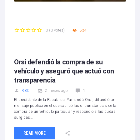
834
0
(
0 votes
)
1
2
3
4
5
Orsi defendió la compra de su
vehículo y aseguró que actuó con
transparencia
RBC
2 meses ago
1
El presidente de la República, Yamandú Orsi, difundió un
mensaje público en el que explicó las circunstancias de la
compra de un vehículo particular y respondió a las dudas
surgidas…
READ MORE