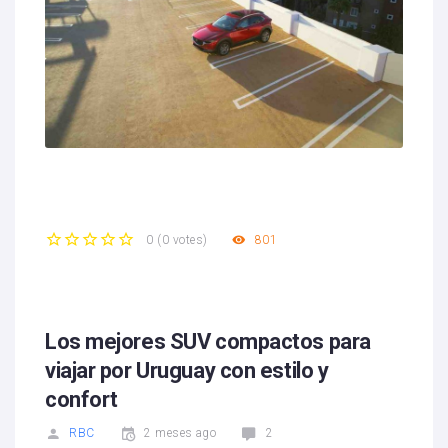
801
0
(
0 votes
)
1
2
3
4
5
Los mejores SUV compactos para
viajar por Uruguay con estilo y
confort
RBC
2 meses ago
2