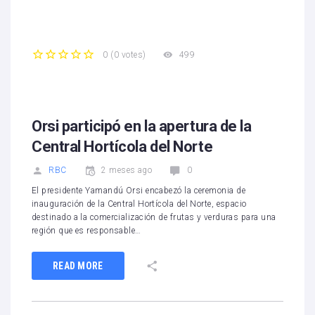
499
0
(
0 votes
)
1
2
3
4
5
Orsi participó en la apertura de la
Central Hortícola del Norte
RBC
2 meses ago
0
El presidente Yamandú Orsi encabezó la ceremonia de
inauguración de la Central Hortícola del Norte, espacio
destinado a la comercialización de frutas y verduras para una
región que es responsable…
READ MORE