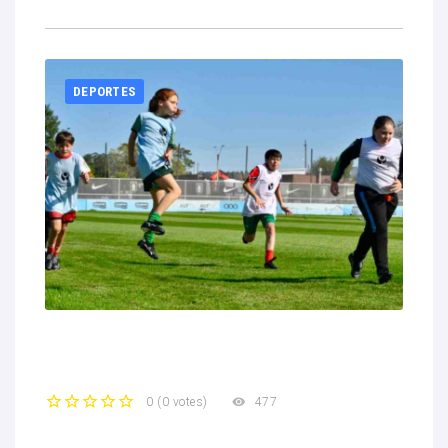
DEPORTES
477
0
(
0 votes
)
1
2
3
4
5