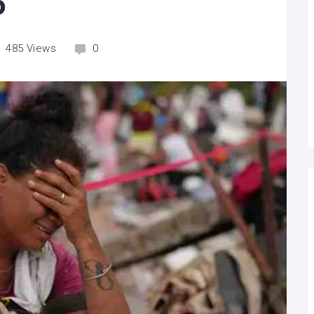
5
485
Views
0