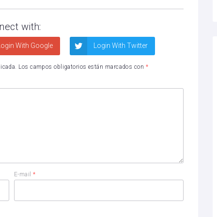
nect with:
ogin With Google
Login With Twitter
licada.
Los campos obligatorios están marcados con
*
E-mail
*