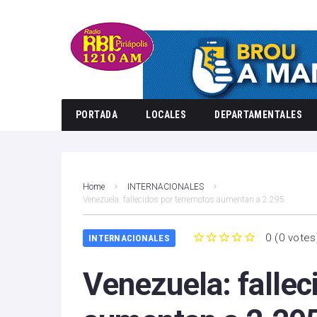
PORTADA
LOCALES
DEPARTAMENTALES
Home
INTERNACIONALES
Venezuela: fallecidos por terremotos aumentan a 2.295
0
(
0 votes
INTERNACIONALES
1
2
3
4
5
Venezuela: fallec