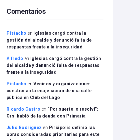
arriba/abajo
Comentarios
para
aumentar
o
disminuir
Pistacho
en
Iglesias cargó contra la
el
gestión del alcalde y denunció falta de
volumen.
respuestas frente a la inseguridad
Alfredo
en
Iglesias cargó contra la gestión
del alcalde y denunció falta de respuestas
frente a la inseguridad
Pistacho
en
Vecinos y organizaciones
cuestionan la enajenación de una calle
pública en Club del Lago
Ricardo Castro
en
“Por suerte lo resolví”:
Orsi habló de la deuda con Primaria
Julio Rodríguez
en
Piriápolis definió las
obras consideradas prioritarias para este