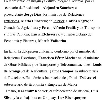
La representación uruguaya estuvo integrada, además, por el
Alejandro Sánchez
secretario de Presidencia,
; el
Jorge Díaz
prosecretario
; los ministros de
Relaciones
Mario Lubetkin
Carlos Negro
Exteriores
,
; de
Interior
,
; de
Alfredo Fratti
Ganadería, Agricultura y Pesca,
; y de
Transporte
Lucía Etcheverry
y Obras Pública
s,
, y el subsecretario de
Martín Vallcorba
Economía y Finanzas,
.
En tanto, la delegación chilena se conformó por el ministro de
Francisco Pérez Mackenna
Relaciones Exteriores,
; el ministro
Louis
de Obras Públicas y de Transportes y Telecomunicaciones,
de Grange
Jaime Campos
; el de Agricultura,
; la subsecretaria
Paula Estévez
de Relaciones Económicas Internacionales,
; el
subsecretario de Economía y Empresas de Menor
Karlfranz Koheler
Luis
Tamaño,
; el subsecretario de Justicia,
Silva
Luz Ebensperger.
, y la embajadora en Uruguay,