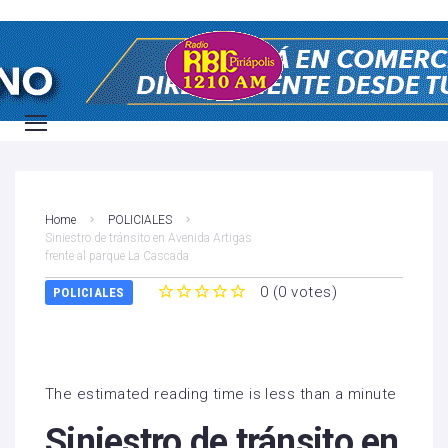
Home
POLICIALES
Siniestro de tránsito en Avenida Artigas
frente al parque La Cascada
0
(
0 votes
)
POLICIALES
1
2
3
4
5
The estimated reading time is less than a minute
Siniestro de tránsito en