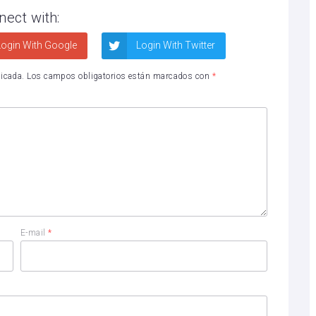
nect with:
ogin With Google
Login With Twitter
licada.
Los campos obligatorios están marcados con
*
E-mail
*