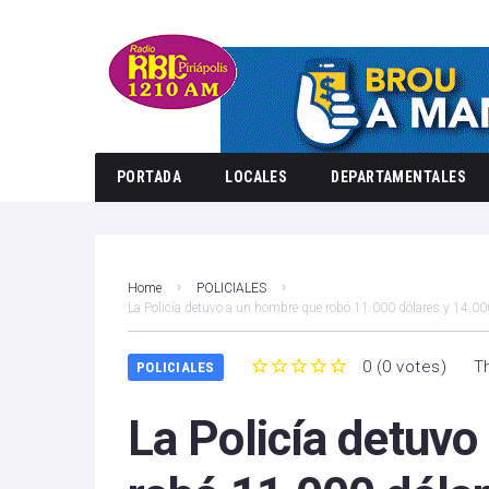
PORTADA
LOCALES
DEPARTAMENTALES
Home
POLICIALES
La Policía detuvo a un hombre que robó 11.000 dólares y 14.00
0
(
0 votes
)
T
POLICIALES
1
2
3
4
5
La Policía detuv