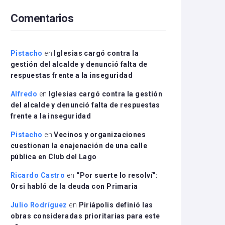
arriba/abajo
Comentarios
para
aumentar
o
disminuir
Pistacho
en
Iglesias cargó contra la
el
gestión del alcalde y denunció falta de
volumen.
respuestas frente a la inseguridad
Alfredo
en
Iglesias cargó contra la gestión
del alcalde y denunció falta de respuestas
frente a la inseguridad
Pistacho
en
Vecinos y organizaciones
cuestionan la enajenación de una calle
pública en Club del Lago
Ricardo Castro
en
“Por suerte lo resolví”:
Orsi habló de la deuda con Primaria
Julio Rodríguez
en
Piriápolis definió las
obras consideradas prioritarias para este