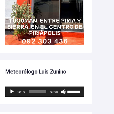
Meteorólogo Luis Zunino
Reproductor
Utiliza
00:00
00:00
de
las
audio
teclas
de
flecha