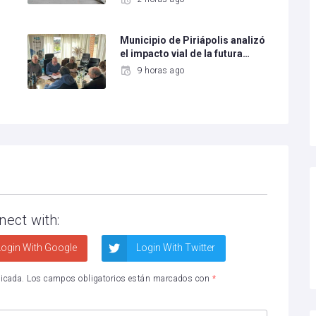
Municipio de Piriápolis analizó
el impacto vial de la futura…
9 horas ago
nect with:
ogin With Google
Login With Twitter
licada.
Los campos obligatorios están marcados con
*