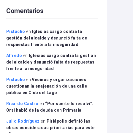
arriba/abajo
Comentarios
para
aumentar
o
disminuir
Pistacho
en
Iglesias cargó contra la
el
gestión del alcalde y denunció falta de
volumen.
respuestas frente a la inseguridad
Alfredo
en
Iglesias cargó contra la gestión
del alcalde y denunció falta de respuestas
frente a la inseguridad
Pistacho
en
Vecinos y organizaciones
cuestionan la enajenación de una calle
pública en Club del Lago
Ricardo Castro
en
“Por suerte lo resolví”:
Orsi habló de la deuda con Primaria
Julio Rodríguez
en
Piriápolis definió las
obras consideradas prioritarias para este