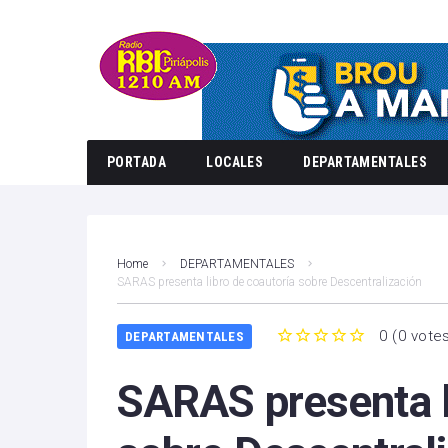
PORTADA
LOCALES
DEPARTAMENTALES
Home
DEPARTAMENTALES
SARAS presenta libro de coautoría sobre Descentralización
0
(
0 vote
DEPARTAMENTALES
1
2
3
4
5
SARAS presenta l