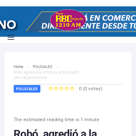
Home
POLICIALES
Robó, agredió a la víctima y recibió cuatro
años de penitenciaría
0
(
0 votes
)
POLICIALES
1
2
3
4
5
The estimated reading time is 1 minute
Robó, agredió a la