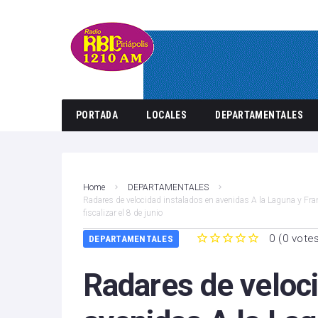
PORTADA
LOCALES
DEPARTAMENTALES
Home
DEPARTAMENTALES
Radares de velocidad instalados en avenidas A la Laguna y Fr
fiscalizar el 8 de junio
0
(
0 vote
DEPARTAMENTALES
1
2
3
4
5
Radares de veloci