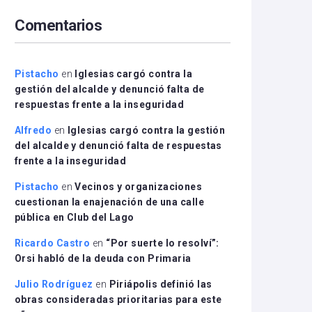
arriba/abajo
Comentarios
para
aumentar
o
disminuir
Pistacho
en
Iglesias cargó contra la
el
gestión del alcalde y denunció falta de
volumen.
respuestas frente a la inseguridad
Alfredo
en
Iglesias cargó contra la gestión
del alcalde y denunció falta de respuestas
frente a la inseguridad
Pistacho
en
Vecinos y organizaciones
cuestionan la enajenación de una calle
pública en Club del Lago
Ricardo Castro
en
“Por suerte lo resolví”:
Orsi habló de la deuda con Primaria
Julio Rodríguez
en
Piriápolis definió las
obras consideradas prioritarias para este