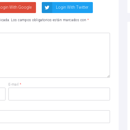
ogin With Google
Login With Twitter
licada.
Los campos obligatorios están marcados con
*
E-mail
*