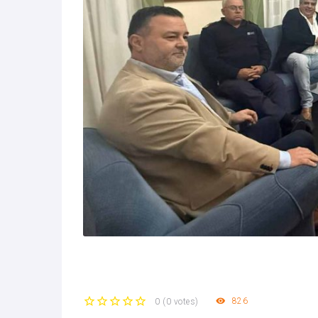
826
0
(
0 votes
)
1
2
3
4
5