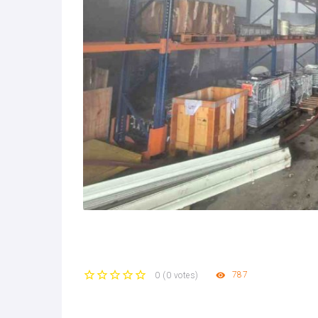
787
0
(
0 votes
)
1
2
3
4
5