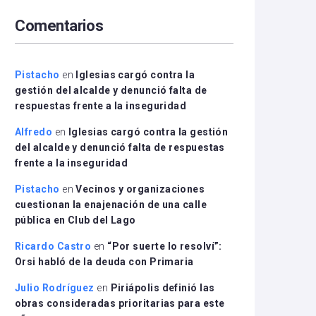
arriba/abajo
Comentarios
para
aumentar
o
disminuir
Pistacho
en
Iglesias cargó contra la
el
gestión del alcalde y denunció falta de
volumen.
respuestas frente a la inseguridad
Alfredo
en
Iglesias cargó contra la gestión
del alcalde y denunció falta de respuestas
frente a la inseguridad
Pistacho
en
Vecinos y organizaciones
cuestionan la enajenación de una calle
pública en Club del Lago
Ricardo Castro
en
“Por suerte lo resolví”:
Orsi habló de la deuda con Primaria
Julio Rodríguez
en
Piriápolis definió las
obras consideradas prioritarias para este