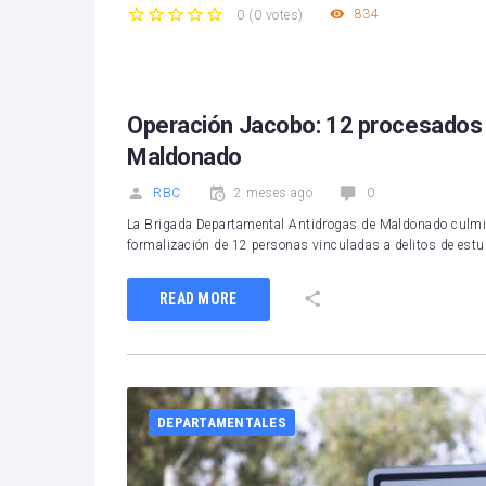
834
0
(
0 votes
)
1
2
3
4
5
Operación Jacobo: 12 procesados p
Maldonado
RBC
2 meses ago
0
La Brigada Departamental Antidrogas de Maldonado culmi
formalización de 12 personas vinculadas a delitos de estup
READ MORE
DEPARTAMENTALES