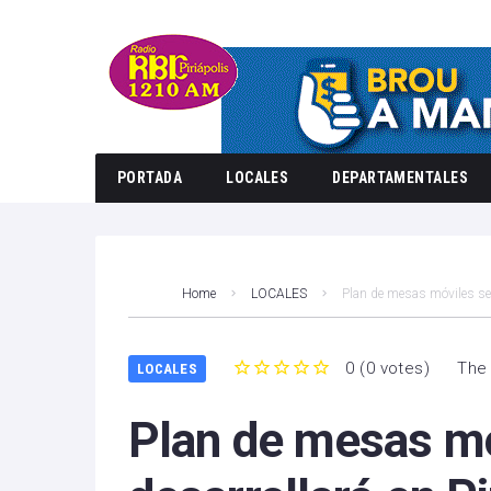
PORTADA
LOCALES
DEPARTAMENTALES
Home
LOCALES
Plan de mesas móviles se d
0
(
0 votes
)
The 
LOCALES
1
2
3
4
5
Plan de mesas mó