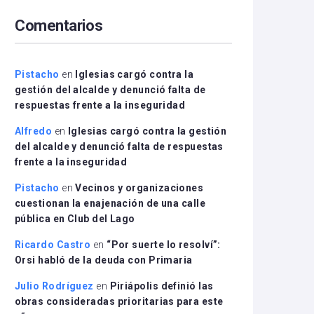
arriba/abajo
Comentarios
para
aumentar
o
disminuir
Pistacho
en
Iglesias cargó contra la
el
gestión del alcalde y denunció falta de
volumen.
respuestas frente a la inseguridad
Alfredo
en
Iglesias cargó contra la gestión
del alcalde y denunció falta de respuestas
frente a la inseguridad
Pistacho
en
Vecinos y organizaciones
cuestionan la enajenación de una calle
pública en Club del Lago
Ricardo Castro
en
“Por suerte lo resolví”:
Orsi habló de la deuda con Primaria
Julio Rodríguez
en
Piriápolis definió las
obras consideradas prioritarias para este