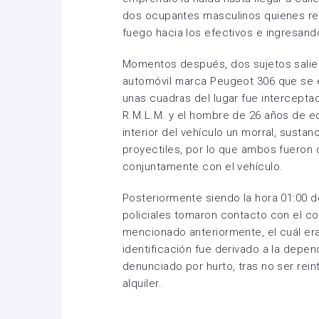
dos ocupantes masculinos quienes re
fuego hacia los efectivos e ingresando
Momentos después, dos sujetos salier
automóvil marca Peugeot 306 que se e
unas cuadras del lugar fue interceptad
R.M.L.M. y el hombre de 26 años de e
interior del vehículo un morral, susta
proyectiles, por lo que ambos fueron 
conjuntamente con el vehículo.
Posteriormente siendo la hora 01:00 d
policiales tomaron contacto con el co
mencionado anteriormente, el cuál er
identificación fue derivado a la depen
denunciado por hurto, tras no ser rein
alquiler.