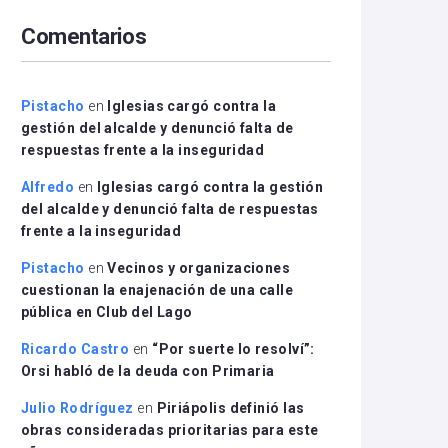
arriba/abajo
Comentarios
para
aumentar
o
disminuir
Pistacho
en
Iglesias cargó contra la
el
gestión del alcalde y denunció falta de
volumen.
respuestas frente a la inseguridad
Alfredo
en
Iglesias cargó contra la gestión
del alcalde y denunció falta de respuestas
frente a la inseguridad
Pistacho
en
Vecinos y organizaciones
cuestionan la enajenación de una calle
pública en Club del Lago
Ricardo Castro
en
“Por suerte lo resolví”:
Orsi habló de la deuda con Primaria
Julio Rodríguez
en
Piriápolis definió las
obras consideradas prioritarias para este