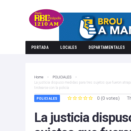
PORTADA
LOCALES
DEPARTAMENTALES
Home
POLICIALES
La justicia dispuso medidas para tres sujetos que fueron atr
tirotearse con la policía
0
(
0 votes
)
T
POLICIALES
1
2
3
4
5
La justicia dispu