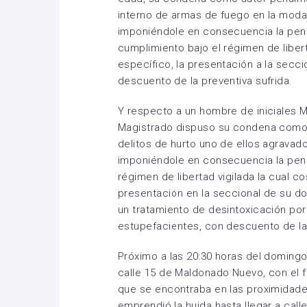
interno de armas de fuego en la modal
imponiéndole en consecuencia la pen
cumplimiento bajo el régimen de libert
específico, la presentación a la secc
descuento de la preventiva sufrida.
Y respecto a un hombre de iniciales M
Magistrado dispuso su condena como
delitos de hurto uno de ellos agravado,
imponiéndole en consecuencia la pena
régimen de libertad vigilada la cual co
presentación en la seccional de su d
un tratamiento de desintoxicación po
estupefacientes, con descuento de la 
Próximo a las 20:30 horas del doming
calle 15 de Maldonado Nuevo, con el fi
que se encontraba en las proximidades.
emprendió la huida hasta llegar a cal