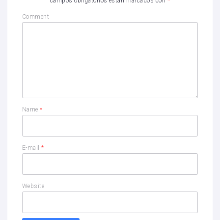
campos obligatorios están marcados con
*
Comment
Name
*
E-mail
*
Website