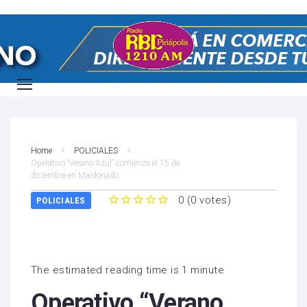
Home
POLICIALES
Operativo “Verano Azul” comienza el 15 de
diciembre en Maldonado
0
(
0 votes
)
POLICIALES
1
2
3
4
5
The estimated reading time is 1 minute
Operativo “Verano