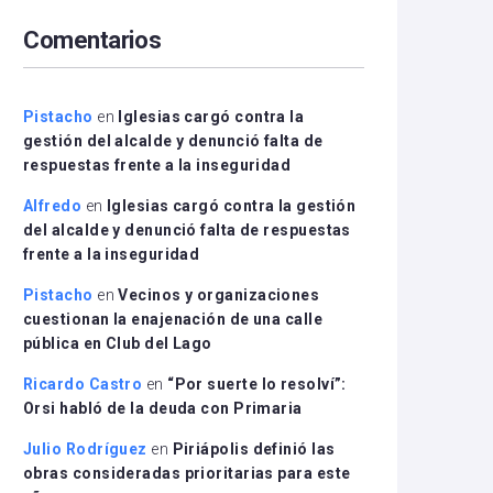
arriba/abajo
Comentarios
para
aumentar
o
disminuir
Pistacho
en
Iglesias cargó contra la
el
gestión del alcalde y denunció falta de
volumen.
respuestas frente a la inseguridad
Alfredo
en
Iglesias cargó contra la gestión
del alcalde y denunció falta de respuestas
frente a la inseguridad
Pistacho
en
Vecinos y organizaciones
cuestionan la enajenación de una calle
pública en Club del Lago
Ricardo Castro
en
“Por suerte lo resolví”:
Orsi habló de la deuda con Primaria
Julio Rodríguez
en
Piriápolis definió las
obras consideradas prioritarias para este