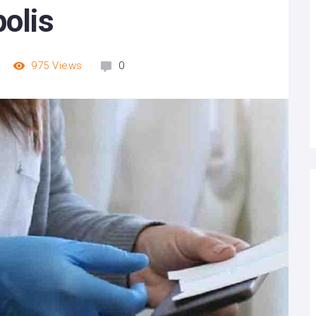
polis
975
Views
0