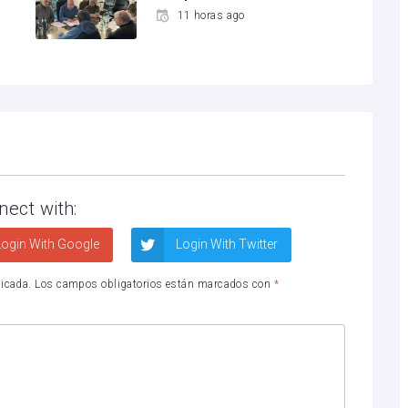
11 horas ago
nect with:
ogin With Google
Login With Twitter
licada.
Los campos obligatorios están marcados con
*