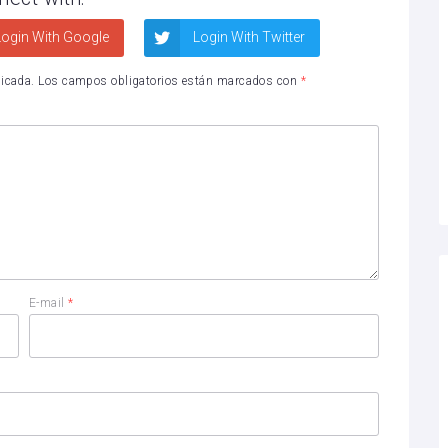
ogin With Google
Login With Twitter
licada.
Los campos obligatorios están marcados con
*
E-mail
*