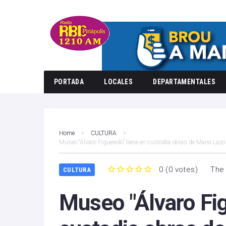
PORTADA
LOCALES
DEPARTAMENTALES
Home
CULTURA
Museo “Álvaro Figueredo” tiene en custodia obras de Mario Lazo
0
(
0 votes
)
The 
CULTURA
1
2
3
4
5
Museo "Álvaro Fig