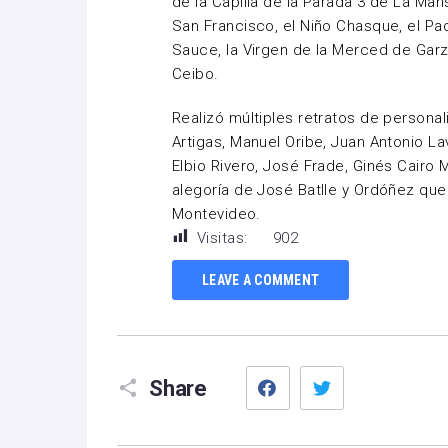
de la Capilla de la Parada 3 de La Man
San Francisco, el Niño Chasque, el Pa
Sauce, la Virgen de la Merced de Garz
Ceibo.
Realizó múltiples retratos de person
Artigas, Manuel Oribe, Juan Antonio La
Elbio Rivero, José Frade, Ginés Cairo 
alegoría de José Batlle y Ordóñez que
Montevideo.
Visitas:
902
LEAVE A COMMENT
Facebook
Twitter
Share