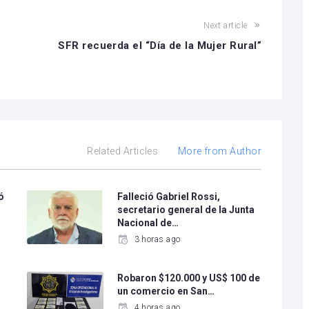
Next article
SFR recuerda el “Día de la Mujer Rural”
Related Articles
More from Author
ó
Falleció Gabriel Rossi,
secretario general de la Junta
Nacional de…
3 horas ago
l
Robaron $120.000 y US$ 100 de
un comercio en San…
4 horas ago