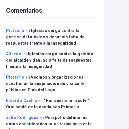
arriba/abajo
Comentarios
para
aumentar
o
disminuir
Pistacho
en
Iglesias cargó contra la
el
gestión del alcalde y denunció falta de
volumen.
respuestas frente a la inseguridad
Alfredo
en
Iglesias cargó contra la gestión
del alcalde y denunció falta de respuestas
frente a la inseguridad
Pistacho
en
Vecinos y organizaciones
cuestionan la enajenación de una calle
pública en Club del Lago
Ricardo Castro
en
“Por suerte lo resolví”:
Orsi habló de la deuda con Primaria
Julio Rodríguez
en
Piriápolis definió las
obras consideradas prioritarias para este