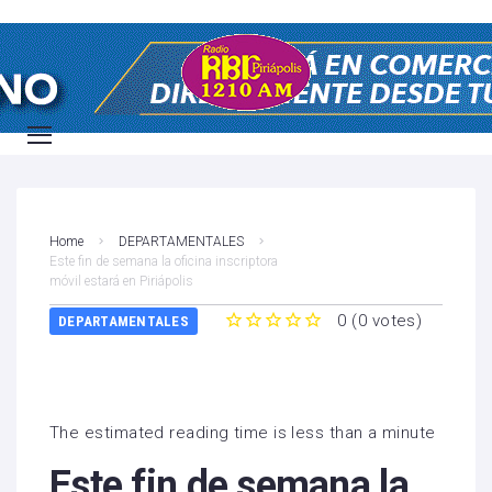
Home
DEPARTAMENTALES
Este fin de semana la oficina inscriptora
móvil estará en Piriápolis
0
(
0 votes
)
DEPARTAMENTALES
1
2
3
4
5
The estimated reading time is less than a minute
Este fin de semana la