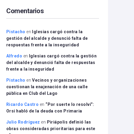
arriba/abajo
Comentarios
para
aumentar
o
disminuir
Pistacho
en
Iglesias cargó contra la
el
gestión del alcalde y denunció falta de
volumen.
respuestas frente a la inseguridad
Alfredo
en
Iglesias cargó contra la gestión
del alcalde y denunció falta de respuestas
frente a la inseguridad
Pistacho
en
Vecinos y organizaciones
cuestionan la enajenación de una calle
pública en Club del Lago
Ricardo Castro
en
“Por suerte lo resolví”:
Orsi habló de la deuda con Primaria
Julio Rodríguez
en
Piriápolis definió las
obras consideradas prioritarias para este