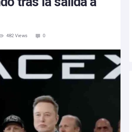
do tras la salida a
482
Views
0