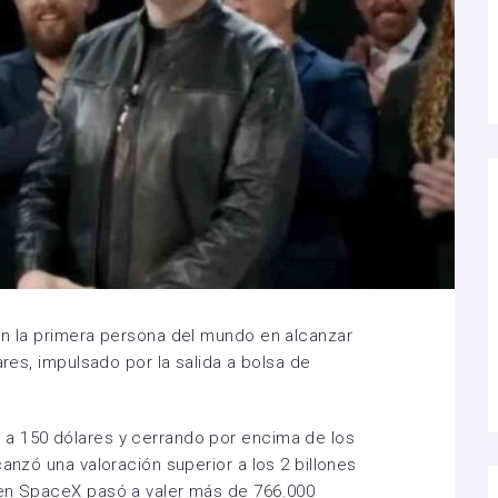
en la primera persona del mundo en alcanzar
ares, impulsado por la salida a bolsa de
a 150 dólares y cerrando por encima de los
canzó una valoración superior a los 2 billones
 en SpaceX pasó a valer más de 766.000