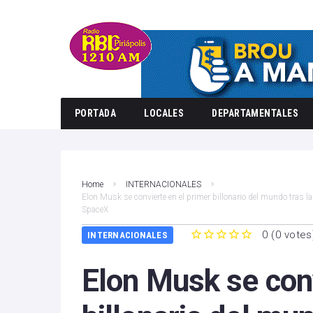
PORTADA
LOCALES
DEPARTAMENTALES
Home
INTERNACIONALES
Elon Musk se convierte en el primer billonario del mundo tras la
SpaceX
0
(
0 votes
INTERNACIONALES
1
2
3
4
5
Elon Musk se conv