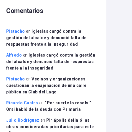
arriba/abajo
Comentarios
para
aumentar
o
disminuir
Pistacho
en
Iglesias cargó contra la
el
gestión del alcalde y denunció falta de
volumen.
respuestas frente a la inseguridad
Alfredo
en
Iglesias cargó contra la gestión
del alcalde y denunció falta de respuestas
frente a la inseguridad
Pistacho
en
Vecinos y organizaciones
cuestionan la enajenación de una calle
pública en Club del Lago
Ricardo Castro
en
“Por suerte lo resolví”:
Orsi habló de la deuda con Primaria
Julio Rodríguez
en
Piriápolis definió las
obras consideradas prioritarias para este