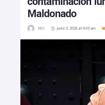
contaminación lu
Maldonado
RBC
junio 5, 2026 at 9:05 am