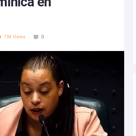
mínica en
734
Views
0