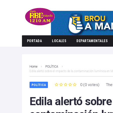
PORTADA
LOCALES
DEPARTAMENTALES
Home
POLÍTICA
Edila alertó sobre el impacto de la contaminación lumínica en
0
(
0 votes
)
The
POLÍTICA
1
2
3
4
5
Edila alertó sobre