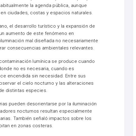
habitualmente la agenda pública, aunque
en ciudades, costas y espacios naturales.
no, el desarrollo turístico y la expansión de
do un aumento de este fenómeno en
 iluminación mal diseñada no necesariamente
rar consecuencias ambientales relevantes.
a contaminación lumínica se produce cuando
es donde no es necesaria, cuando es
e encendida sin necesidad. Entre sus
bservar el cielo nocturno y las alteraciones
de distintas especies.
rias pueden desorientarse por la iluminación
nizadores nocturnos resultan especialmente
inarias. También señaló impactos sobre los
itan en zonas costeras.