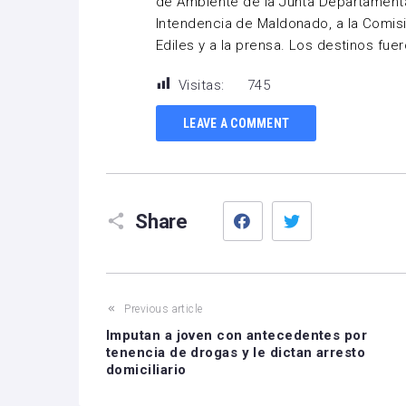
de Ambiente de la Junta Departamental
Intendencia de Maldonado, a la Comis
Ediles y a la prensa. Los destinos fu
Visitas:
745
LEAVE A COMMENT
Facebook
Twitter
Share
Previous article
Imputan a joven con antecedentes por
tenencia de drogas y le dictan arresto
domiciliario