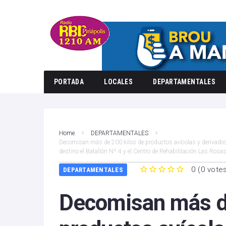
PORTADA
LOCALES
DEPARTAMENTALES
Home
DEPARTAMENTALES
Decomisan más de 200 kilos de productos avícolas y derivado
destino el Batallón Nº 4 y el Centro de Rehabilitación Las Rosa
0
(
0 vote
DEPARTAMENTALES
1
2
3
4
5
Decomisan más de