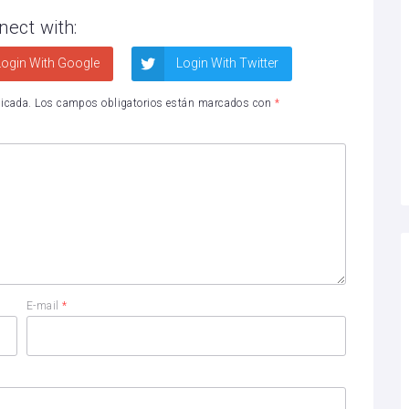
nect with:
ogin With Google
Login With Twitter
licada.
Los campos obligatorios están marcados con
*
E-mail
*