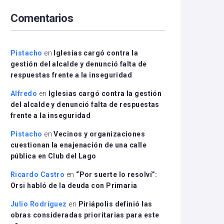
arriba/abajo
Comentarios
para
aumentar
o
disminuir
Pistacho
en
Iglesias cargó contra la
el
gestión del alcalde y denunció falta de
volumen.
respuestas frente a la inseguridad
Alfredo
en
Iglesias cargó contra la gestión
del alcalde y denunció falta de respuestas
frente a la inseguridad
Pistacho
en
Vecinos y organizaciones
cuestionan la enajenación de una calle
pública en Club del Lago
Ricardo Castro
en
“Por suerte lo resolví”:
Orsi habló de la deuda con Primaria
Julio Rodríguez
en
Piriápolis definió las
obras consideradas prioritarias para este