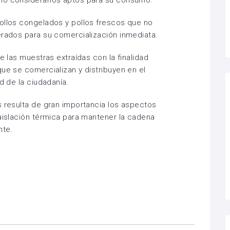
no considerarlos aptos para su consumo.
ollos congelados y pollos frescos que no
erados para su comercialización inmediata.
e las muestras extraídas con la finalidad
que se comercializan y distribuyen en el
d de la ciudadanía.
s resulta de gran importancia los aspectos
 aislación térmica para mantener la cadena
nte.