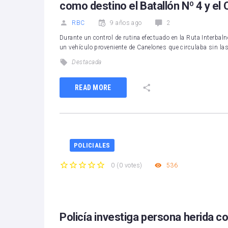
como destino el Batallón Nº 4 y el
RBC
9 años ago
2
Durante un control de rutina efectuado en la Ruta Interbaln
un vehículo proveniente de Canelones que circulaba sin la
Destacada
READ MORE
POLICIALES
536
0
(
0 votes
)
1
2
3
4
5
Policía investiga persona herida 