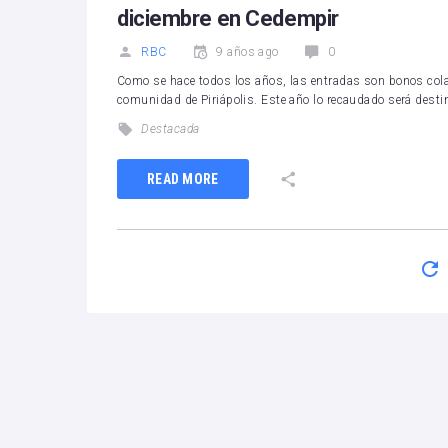
diciembre en Cedempir
RBC
9 años ago
0
Como se hace todos los años, las entradas son bonos colab
comunidad de Piriápolis. Este año lo recaudado será dest
Destacada
READ MORE