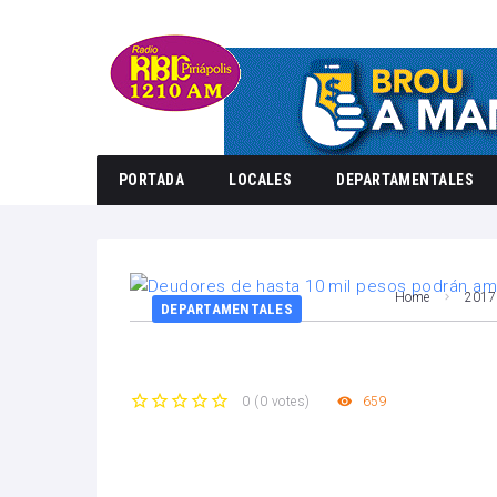
PORTADA
LOCALES
DEPARTAMENTALES
Home
2017
DEPARTAMENTALES
659
0
(
0 votes
)
1
2
3
4
5