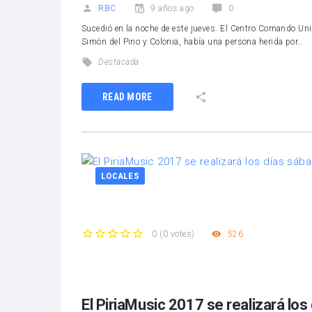
RBC
9 años ago
0
Sucedió en la noche de este jueves. El Centro Comando Unif
Simón del Pino y Colonia, había una persona herida por…
Destacada
READ MORE
LOCALES
526
0
(
0 votes
)
1
2
3
4
5
El PiriaMusic 2017 se realizará lo