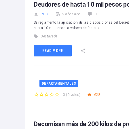
Deudores de hasta 10 mil pesos p
RBC
9 años ago
0
Se reglamentó la aplicación de las disposiciones del Decr
hasta 10 mil pesos -a valores de febrero…
Destacada
READ MORE
DEPARTAMENTALES
628
0
(
0 votes
)
1
2
3
4
5
Decomisan más de 200 kilos de pro