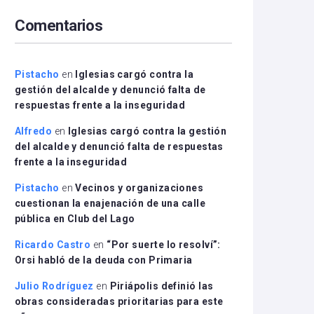
arriba/abajo
Comentarios
para
aumentar
o
disminuir
Pistacho
en
Iglesias cargó contra la
el
gestión del alcalde y denunció falta de
volumen.
respuestas frente a la inseguridad
Alfredo
en
Iglesias cargó contra la gestión
del alcalde y denunció falta de respuestas
frente a la inseguridad
Pistacho
en
Vecinos y organizaciones
cuestionan la enajenación de una calle
pública en Club del Lago
Ricardo Castro
en
“Por suerte lo resolví”:
Orsi habló de la deuda con Primaria
Julio Rodríguez
en
Piriápolis definió las
obras consideradas prioritarias para este