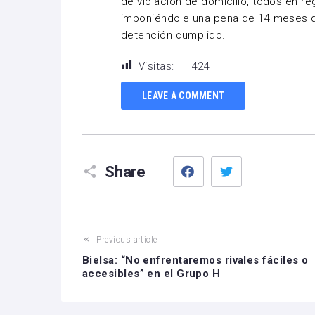
de violación de domicilio, todos en rég
imponiéndole una pena de 14 meses d
detención cumplido.
Visitas:
424
LEAVE A COMMENT
Facebook
Twitter
Share
Previous article
Bielsa: “No enfrentaremos rivales fáciles o
accesibles” en el Grupo H