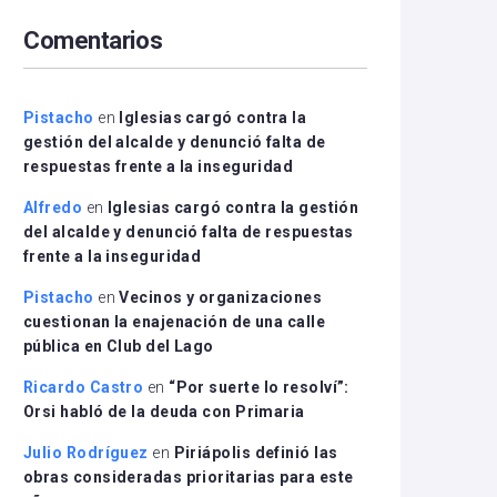
arriba/abajo
Comentarios
para
aumentar
o
disminuir
Pistacho
en
Iglesias cargó contra la
el
gestión del alcalde y denunció falta de
volumen.
respuestas frente a la inseguridad
Alfredo
en
Iglesias cargó contra la gestión
del alcalde y denunció falta de respuestas
frente a la inseguridad
Pistacho
en
Vecinos y organizaciones
cuestionan la enajenación de una calle
pública en Club del Lago
Ricardo Castro
en
“Por suerte lo resolví”:
Orsi habló de la deuda con Primaria
Julio Rodríguez
en
Piriápolis definió las
obras consideradas prioritarias para este