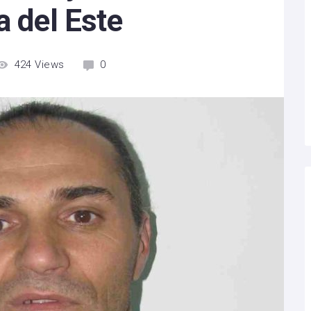
a del Este
424
Views
0