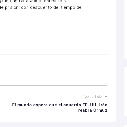
imen de reiteración real entre sí,
e prisión, con descuento del tiempo de
Next article
El mundo espera que el acuerdo EE. UU.-Irán
reabra Ormuz