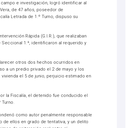
campo e investigación, logró identificar al
Vera, de 47 años, poseedor de
calía Letrada de 1.º Turno, dispuso su
Intervención Rápida (G.I.R.), que realizaban
 Seccional 1.ª, identificaron al requerido y
clarecer otros dos hechos ocurridos en
eso a un predio privado el 2 de mayo y los
vivienda el 5 de junio, perjuicio estimado en
r la Fiscalía, el detenido fue conducido el
º Turno.
lo condenó como autor penalmente responsable
 de ellos en grado de tentativa, y un delito