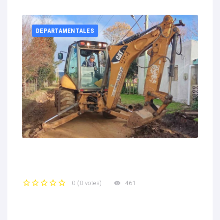
DEPARTAMENTALES
461
0
(
0 votes
)
1
2
3
4
5