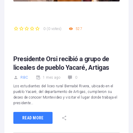
527
0
(
0 votes
)
1
2
3
4
5
Presidente Orsi recibió a grupo de
liceales de pueblo Yacaré, Artigas
RBC
1 mes ago
0
Los estudiantes del liceo rural Bernabé Rivera, ubicado en el
pueblo Yacaré, del departamento de Artigas, cumplieron su
deseo de conocer Montevideo y visitar el lugar donde trabaja el
presidente…
READ MORE