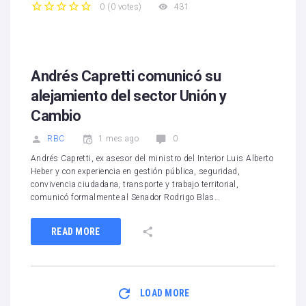
431
0
(
0 votes
)
1
2
3
4
5
Andrés Capretti comunicó su
alejamiento del sector Unión y
Cambio
RBC
1 mes ago
0
Andrés Capretti, ex asesor del ministro del Interior Luis Alberto
Heber y con experiencia en gestión pública, seguridad,
convivencia ciudadana, transporte y trabajo territorial,
comunicó formalmente al Senador Rodrigo Blas…
READ MORE
LOAD MORE