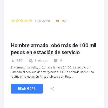
557
0
(
0 votes
)
1
2
3
4
5
Hombre armado robó más de 100 mil
pesos en estación de servicio
RBC
1 año ago
0
El viernes 4 de julio, próximo a la hora 21:00, se recibió un
llamado al servicio de emergencias 9-1-1 alertando sobre una
rapiña en la estación Ancap ubicada en Ruta…
READ MORE