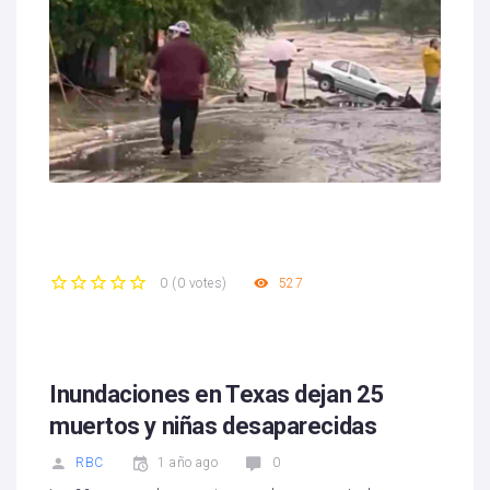
527
0
(
0 votes
)
1
2
3
4
5
Inundaciones en Texas dejan 25
muertos y niñas desaparecidas
RBC
1 año ago
0