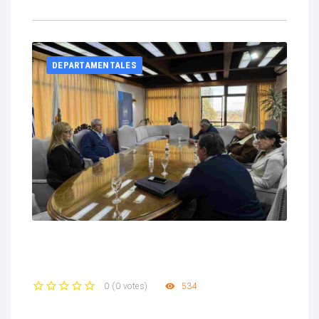
DEPARTAMENTALES
534
0
(
0 votes
)
1
2
3
4
5