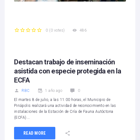
486
0
(
0 votes
)
1
2
3
4
5
Destacan trabajo de inseminación
asistida con especie protegida en la
ECFA
RBC
1 año ago
0
El martes 8 de julio, a las 11:00 horas, el Municipio de
Piriápolis realizará una actividad de reconocimiento en las
instalaciones de la Estación de Cría de Fauna Autóctona
(ECFA).…
READ MORE