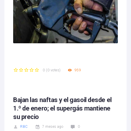
959
0
(
0 votes
)
1
2
3
4
5
Bajan las naftas y el gasoil desde el
1.º de enero; el supergás mantiene
su precio
RBC
7 meses ago
0