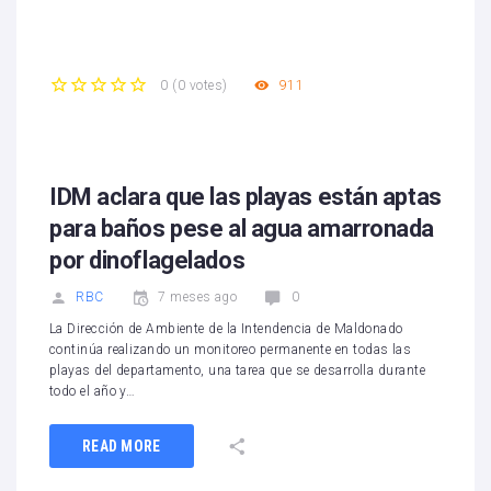
911
0
(
0 votes
)
1
2
3
4
5
IDM aclara que las playas están aptas
para baños pese al agua amarronada
por dinoflagelados
RBC
7 meses ago
0
La Dirección de Ambiente de la Intendencia de Maldonado
continúa realizando un monitoreo permanente en todas las
playas del departamento, una tarea que se desarrolla durante
todo el año y…
READ MORE