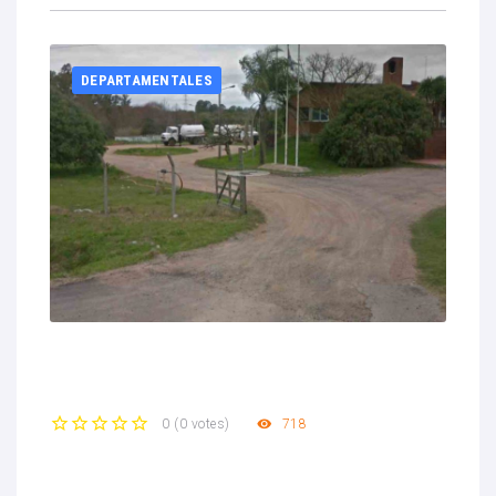
DEPARTAMENTALES
718
0
(
0 votes
)
1
2
3
4
5