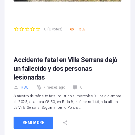
1332
0
(
0 votes
)
1
2
3
4
5
Accidente fatal en Villa Serrana dejó
un fallecido y dos personas
lesionadas
RBC
7 meses ago
0
Siniestro de tránsito fatal ocurrido el miércoles 31 de diciembre
de 2025, a la hora 08:50, en Ruta 8, kilómetro 146, a la altura
de Villa Serrana. Según informó Policía…
READ MORE