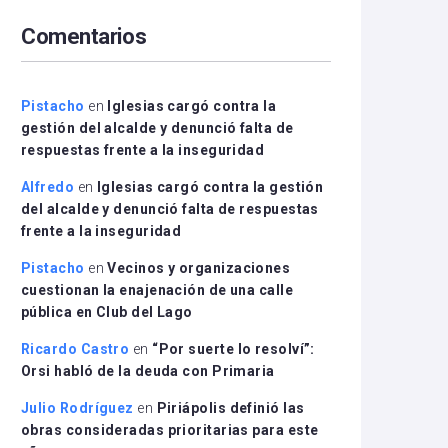
arriba/abajo
Comentarios
para
aumentar
o
disminuir
Pistacho
en
Iglesias cargó contra la
el
gestión del alcalde y denunció falta de
volumen.
respuestas frente a la inseguridad
Alfredo
en
Iglesias cargó contra la gestión
del alcalde y denunció falta de respuestas
frente a la inseguridad
Pistacho
en
Vecinos y organizaciones
cuestionan la enajenación de una calle
pública en Club del Lago
Ricardo Castro
en
“Por suerte lo resolví”:
Orsi habló de la deuda con Primaria
Julio Rodríguez
en
Piriápolis definió las
obras consideradas prioritarias para este