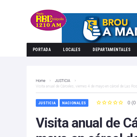
PORTADA
LOCALES
DEPARTAMENTALES
Home
JUSTICIA
Visita anual de Cárceles, viernes 4 de mayo en cárcel de Las Ro
0
(
0
JUSTICIA
NACIONALES
1
2
3
4
5
Visita anual de C