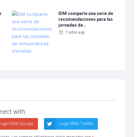
e
IDM comparte una serie de
recomendaciones para las
jornadas de…
7 años ago
nect with:
ogin With Google
Login With Twitter
licada.
Los campos obligatorios están marcados con
*