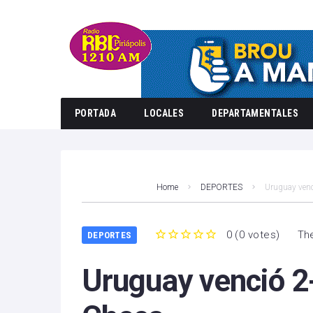
PORTADA
LOCALES
DEPARTAMENTALES
Home
DEPORTES
Uruguay venc
0
(
0 votes
)
The
DEPORTES
1
2
3
4
5
Uruguay venció 2