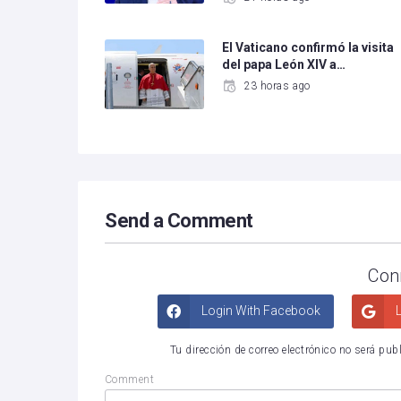
El Vaticano confirmó la visita
del papa León XIV a…
23 horas ago
Send a Comment
Con
Login With Facebook
L
Tu dirección de correo electrónico no será pub
Comment