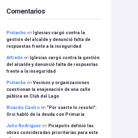
arriba/abajo
Comentarios
para
aumentar
o
disminuir
Pistacho
en
Iglesias cargó contra la
el
gestión del alcalde y denunció falta de
volumen.
respuestas frente a la inseguridad
Alfredo
en
Iglesias cargó contra la gestión
del alcalde y denunció falta de respuestas
frente a la inseguridad
Pistacho
en
Vecinos y organizaciones
cuestionan la enajenación de una calle
pública en Club del Lago
Ricardo Castro
en
“Por suerte lo resolví”:
Orsi habló de la deuda con Primaria
Julio Rodríguez
en
Piriápolis definió las
obras consideradas prioritarias para este