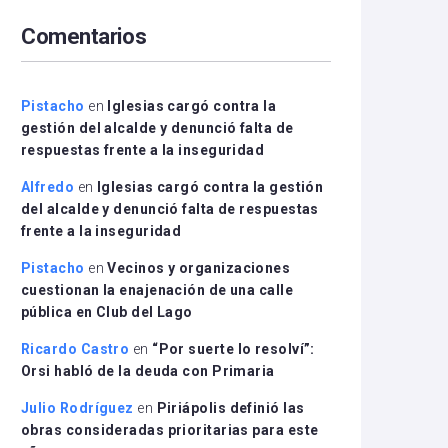
arriba/abajo
Comentarios
para
aumentar
o
disminuir
Pistacho
en
Iglesias cargó contra la
el
gestión del alcalde y denunció falta de
volumen.
respuestas frente a la inseguridad
Alfredo
en
Iglesias cargó contra la gestión
del alcalde y denunció falta de respuestas
frente a la inseguridad
Pistacho
en
Vecinos y organizaciones
cuestionan la enajenación de una calle
pública en Club del Lago
Ricardo Castro
en
“Por suerte lo resolví”:
Orsi habló de la deuda con Primaria
Julio Rodríguez
en
Piriápolis definió las
obras consideradas prioritarias para este