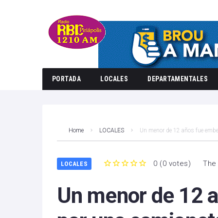
PORTADA
LOCALES
DEPARTAMENTALES
Home
LOCALES
Un menor de 12 años fue embe
0
(
0 votes
)
The 
LOCALES
1
2
3
4
5
Un menor de 12 a