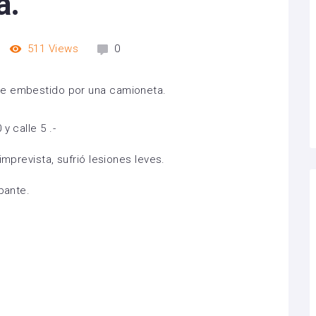
a.
511
Views
0
y calle 5 .-
imprevista, sufrió lesiones leves.
pante.