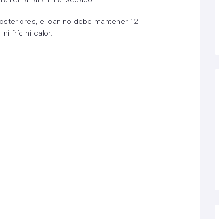
ra retirar al animal sedado.
osteriores, el canino debe mantener 12
i frío ni calor.