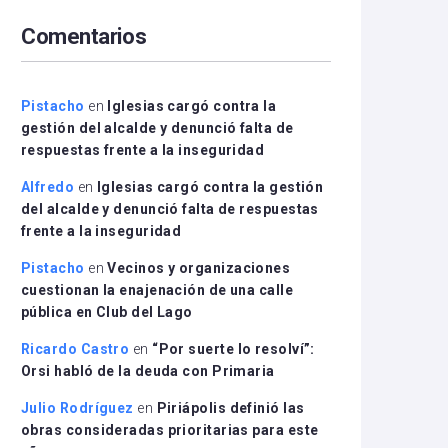
arriba/abajo
Comentarios
para
aumentar
o
disminuir
Pistacho
en
Iglesias cargó contra la
el
gestión del alcalde y denunció falta de
volumen.
respuestas frente a la inseguridad
Alfredo
en
Iglesias cargó contra la gestión
del alcalde y denunció falta de respuestas
frente a la inseguridad
Pistacho
en
Vecinos y organizaciones
cuestionan la enajenación de una calle
pública en Club del Lago
Ricardo Castro
en
“Por suerte lo resolví”:
Orsi habló de la deuda con Primaria
Julio Rodríguez
en
Piriápolis definió las
obras consideradas prioritarias para este