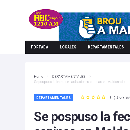
PORTADA
LOCALES
DEPARTAMENTALES
Home
DEPARTAMENTALES
Se pospuso la fecha de castraciones caninas en Maldonado
0
(
0 vote
DEPARTAMENTALES
1
2
3
4
5
Se pospuso la fec