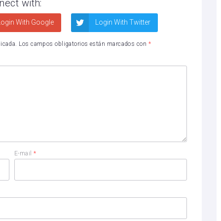
nect with:
ogin With Google
Login With Twitter
licada.
Los campos obligatorios están marcados con
*
E-mail
*