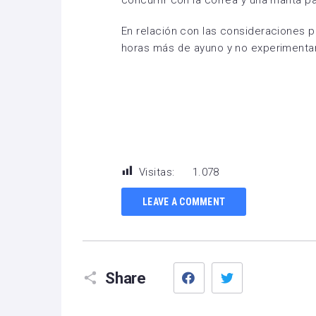
concurrir con la correa y una manta pa
En relación con las consideraciones p
horas más de ayuno y no experimentar n
Visitas:
1.078
LEAVE A COMMENT
Facebook
Twitter
Share