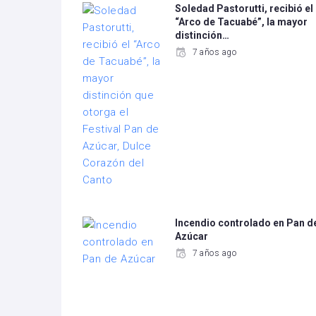
Soledad Pastorutti, recibió el
“Arco de Tacuabé”, la mayor
distinción…
7 años ago
Incendio controlado en Pan d
Azúcar
7 años ago