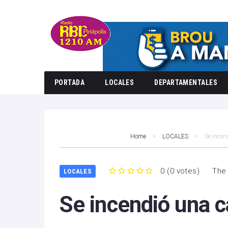
PORTADA
LOCALES
DEPARTAMENTALES
Home
LOCALES
Se incen
0
(
0 votes
)
The 
LOCALES
1
2
3
4
5
Se incendió una c