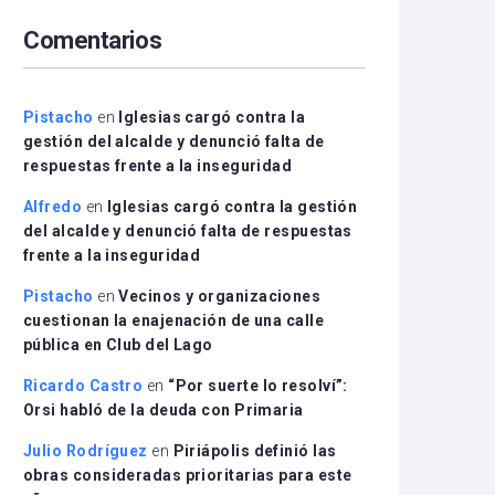
arriba/abajo
Comentarios
para
aumentar
o
disminuir
Pistacho
en
Iglesias cargó contra la
el
gestión del alcalde y denunció falta de
volumen.
respuestas frente a la inseguridad
Alfredo
en
Iglesias cargó contra la gestión
del alcalde y denunció falta de respuestas
frente a la inseguridad
Pistacho
en
Vecinos y organizaciones
cuestionan la enajenación de una calle
pública en Club del Lago
Ricardo Castro
en
“Por suerte lo resolví”:
Orsi habló de la deuda con Primaria
Julio Rodríguez
en
Piriápolis definió las
obras consideradas prioritarias para este