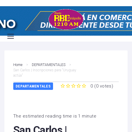
Home
DEPARTAMENTALES
San Carlos | Inscripciones para “Uruguay
actúa”
0
(
0 votes
)
DEPARTAMENTALES
1
2
3
4
5
The estimated reading time is 1 minute
San Carlos |