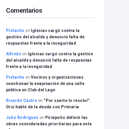
arriba/abajo
Comentarios
para
aumentar
o
disminuir
Pistacho
en
Iglesias cargó contra la
el
gestión del alcalde y denunció falta de
volumen.
respuestas frente a la inseguridad
Alfredo
en
Iglesias cargó contra la gestión
del alcalde y denunció falta de respuestas
frente a la inseguridad
Pistacho
en
Vecinos y organizaciones
cuestionan la enajenación de una calle
pública en Club del Lago
Ricardo Castro
en
“Por suerte lo resolví”:
Orsi habló de la deuda con Primaria
Julio Rodríguez
en
Piriápolis definió las
obras consideradas prioritarias para este