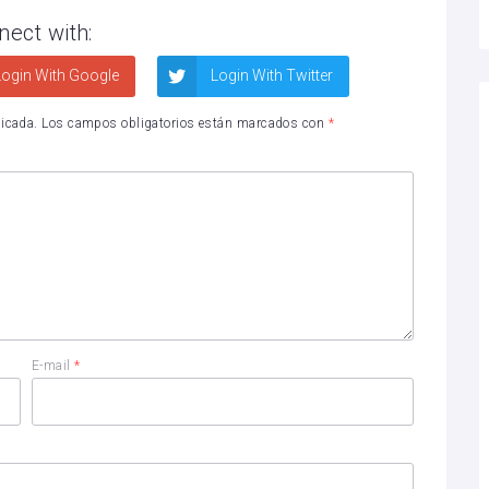
nect with:
ogin With Google
Login With Twitter
licada.
Los campos obligatorios están marcados con
*
E-mail
*