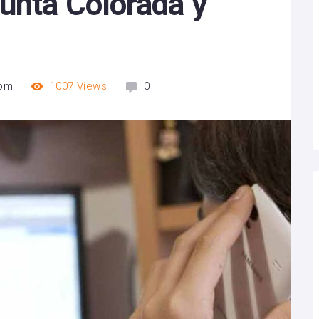
unta Colorada y
 pm
1007
Views
0