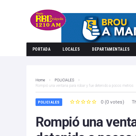
PORTADA
LOCALES
DEPARTAMENTALES
Home
POLICIALES
Rompió una ventana para robar y fue detenido a pocos metros
0
(
0 votes
)
T
POLICIALES
1
2
3
4
5
Rompió una venta