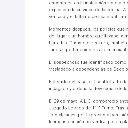
encontraba en la institución junto a 
explosión de un vidrio de la cocina. Al
ventana y el faltante de una mochila
Momentos después, los policías que r
del lugar a un hombre que llevaba la
hurtadas. Durante el registro, tambi
tarjetas pertenecientes al denunciant
El sospechoso fue identificado como A
trasladado a dependencias de Seccio
Enterado del caso, el fiscal letrado d
indagado y ordenó la devolución de lo
El 29 de mayo, A.L.C. compareció ante
Juzgado Letrado de 11.º Turno. Tras la
formalización por la presunta comisión
le impuso prisión preventiva por un pl