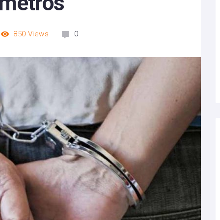
 metros
850
Views
0