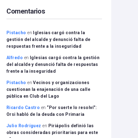
arriba/abajo
Comentarios
para
aumentar
o
disminuir
Pistacho
en
Iglesias cargó contra la
el
gestión del alcalde y denunció falta de
volumen.
respuestas frente a la inseguridad
Alfredo
en
Iglesias cargó contra la gestión
del alcalde y denunció falta de respuestas
frente a la inseguridad
Pistacho
en
Vecinos y organizaciones
cuestionan la enajenación de una calle
pública en Club del Lago
Ricardo Castro
en
“Por suerte lo resolví”:
Orsi habló de la deuda con Primaria
Julio Rodríguez
en
Piriápolis definió las
obras consideradas prioritarias para este