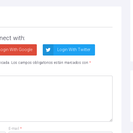
nect with:
ogin With Google
Login With Twitter
licada.
Los campos obligatorios están marcados con
*
E-mail
*