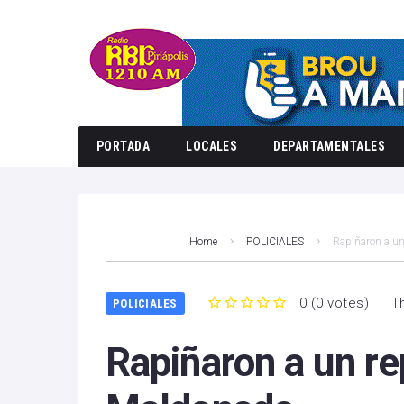
PORTADA
LOCALES
DEPARTAMENTALES
Home
POLICIALES
Rapiñaron a un
0
(
0 votes
)
T
POLICIALES
1
2
3
4
5
Rapiñaron a un re