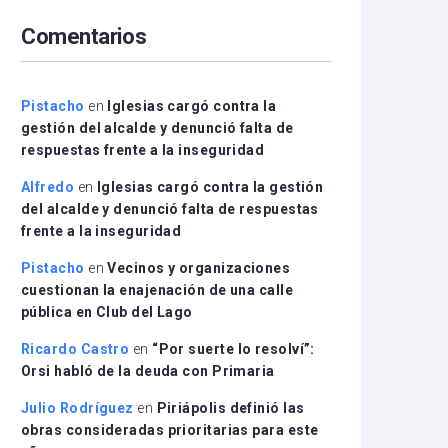
arriba/abajo
Comentarios
para
aumentar
o
disminuir
Pistacho
en
Iglesias cargó contra la
el
gestión del alcalde y denunció falta de
volumen.
respuestas frente a la inseguridad
Alfredo
en
Iglesias cargó contra la gestión
del alcalde y denunció falta de respuestas
frente a la inseguridad
Pistacho
en
Vecinos y organizaciones
cuestionan la enajenación de una calle
pública en Club del Lago
Ricardo Castro
en
“Por suerte lo resolví”:
Orsi habló de la deuda con Primaria
Julio Rodríguez
en
Piriápolis definió las
obras consideradas prioritarias para este