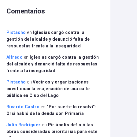
arriba/abajo
Comentarios
para
aumentar
o
disminuir
Pistacho
en
Iglesias cargó contra la
el
gestión del alcalde y denunció falta de
volumen.
respuestas frente a la inseguridad
Alfredo
en
Iglesias cargó contra la gestión
del alcalde y denunció falta de respuestas
frente a la inseguridad
Pistacho
en
Vecinos y organizaciones
cuestionan la enajenación de una calle
pública en Club del Lago
Ricardo Castro
en
“Por suerte lo resolví”:
Orsi habló de la deuda con Primaria
Julio Rodríguez
en
Piriápolis definió las
obras consideradas prioritarias para este