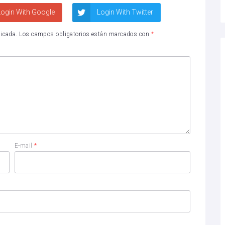
ogin With Google
Login With Twitter
licada.
Los campos obligatorios están marcados con
*
E-mail
*