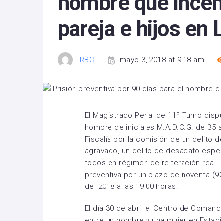
hombre que incend
pareja e hijos en 
RBC
mayo 3, 2018 at 9:18 am
El Magistrado Penal de 11º Turno disp
hombre de iniciales M.A.D.C.G. de 35 
Fiscalía por la comisión de un delito
agravado, un delito de desacato espe
todos en régimen de reiteración real.
preventiva por un plazo de noventa (90
del 2018 a las 19:00 horas.
El día 30 de abril el Centro de Coman
entre un hombre y una mujer en Estaci