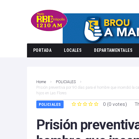
PORTADA
LOCALES
DEPARTAMENTALES
Home
POLICIALES
Prisión preventiva por 90 días para el hombre que incendió la ca
hijos en Las Flores
0
(
0 votes
)
T
POLICIALES
1
2
3
4
5
Prisión preventiva