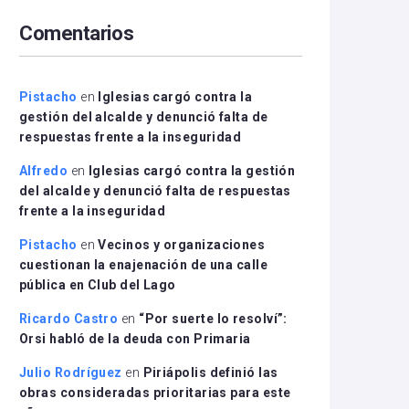
arriba/abajo
Comentarios
para
aumentar
o
disminuir
Pistacho
en
Iglesias cargó contra la
el
gestión del alcalde y denunció falta de
volumen.
respuestas frente a la inseguridad
Alfredo
en
Iglesias cargó contra la gestión
del alcalde y denunció falta de respuestas
frente a la inseguridad
Pistacho
en
Vecinos y organizaciones
cuestionan la enajenación de una calle
pública en Club del Lago
Ricardo Castro
en
“Por suerte lo resolví”:
Orsi habló de la deuda con Primaria
Julio Rodríguez
en
Piriápolis definió las
obras consideradas prioritarias para este