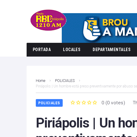
PORTADA
LOCALES
DEPARTAMENTALES
Home
POLICIALES
Piriápolis | Un hombre está preso preventivamente por abuso s
0
(
0 votes
)
T
POLICIALES
1
2
3
4
5
Piriápolis | Un h