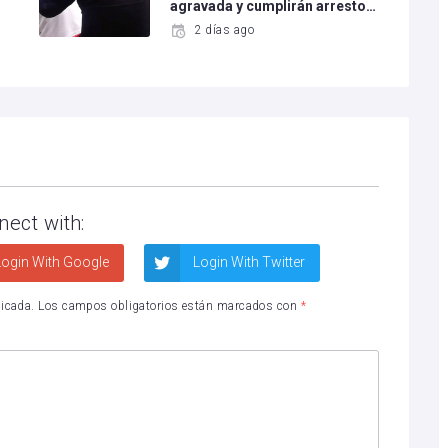
agravada y cumplirán arresto…
2 días ago
nect with:
ogin With Google
Login With Twitter
licada.
Los campos obligatorios están marcados con
*