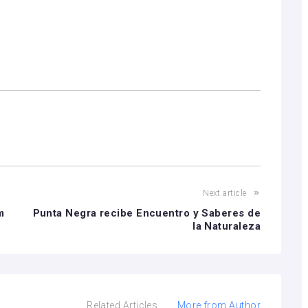
Next article
m
Punta Negra recibe Encuentro y Saberes de
la Naturaleza
Related Articles
More from Author