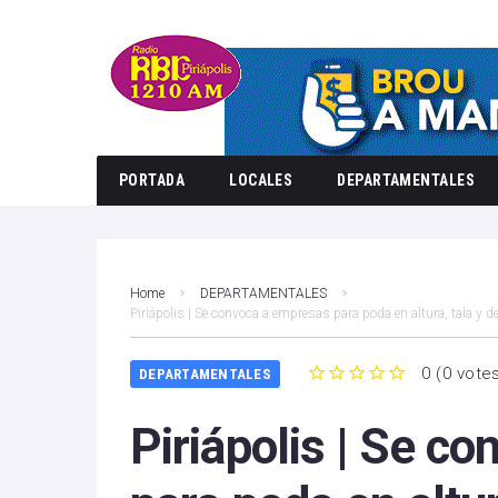
PORTADA
LOCALES
DEPARTAMENTALES
Home
DEPARTAMENTALES
Piriápolis | Se convoca a empresas para poda en altura, tala y 
0
(
0 vote
DEPARTAMENTALES
1
2
3
4
5
Piriápolis | Se c