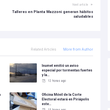
Next article
Talleres en Planta Mazzoni generan hábitos
saludables
Related Articles
More from Author
Inumet emitió un aviso
especial por tormentas fuertes
y la…
12 horas ago
a
Oficina Móvil de la Corte
Electoral estará en Piriápolis
este…
15 horas ago