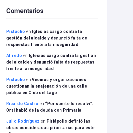
arriba/abajo
Comentarios
para
aumentar
o
disminuir
Pistacho
en
Iglesias cargó contra la
el
gestión del alcalde y denunció falta de
volumen.
respuestas frente a la inseguridad
Alfredo
en
Iglesias cargó contra la gestión
del alcalde y denunció falta de respuestas
frente a la inseguridad
Pistacho
en
Vecinos y organizaciones
cuestionan la enajenación de una calle
pública en Club del Lago
Ricardo Castro
en
“Por suerte lo resolví”:
Orsi habló de la deuda con Primaria
Julio Rodríguez
en
Piriápolis definió las
obras consideradas prioritarias para este