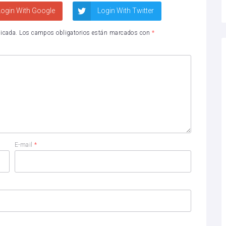
ogin With Google
Login With Twitter
licada.
Los campos obligatorios están marcados con
*
E-mail
*