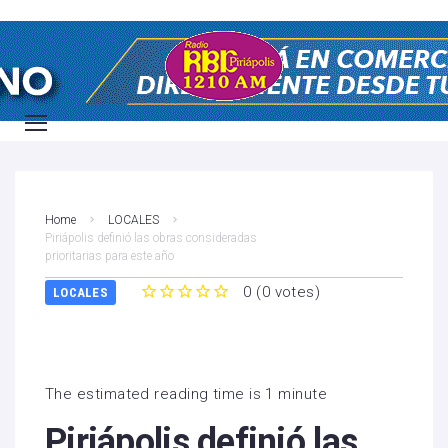
Home
LOCALES
Piriápolis definió las obras consideradas
prioritarias para este año
0
(
0 votes
)
LOCALES
1
2
3
4
5
The estimated reading time is 1 minute
Piriápolis definió las