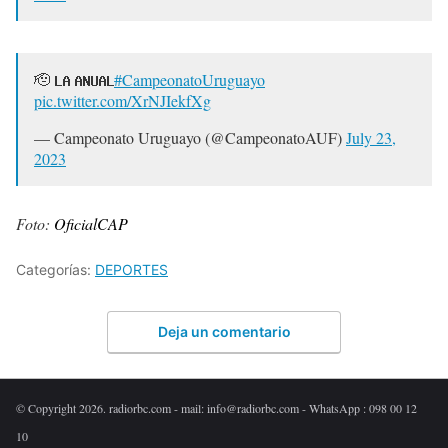
🫡 𝐋𝐀 𝐀𝐍𝐔𝐀𝐋
#CampeonatoUruguayo
pic.twitter.com/XrNJIekfXg
— Campeonato Uruguayo (@CampeonatoAUF)
July 23,
2023
Foto:
OficialCAP
Categorías:
DEPORTES
Deja un comentario
© Copyright 2026. radiorbc.com - mail: info@radiorbc.com - WhatsApp : 098 00 12
10