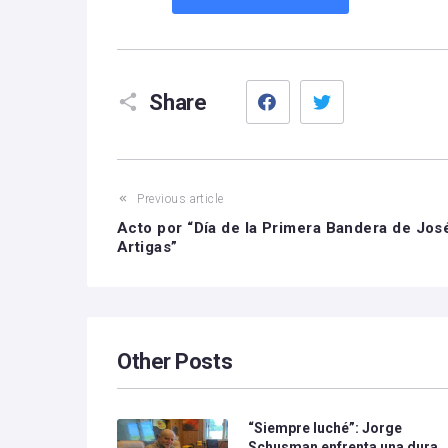
Facebook
Twitter
Share
Previous article
Acto por “Día de la Primera Bandera de Jos
Artigas”
Other Posts
“Siempre luché”: Jorge
Schusman enfrenta una dura