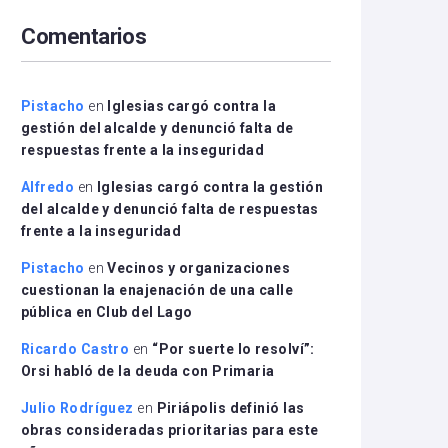
arriba/abajo
Comentarios
para
aumentar
o
disminuir
Pistacho
en
Iglesias cargó contra la
el
gestión del alcalde y denunció falta de
volumen.
respuestas frente a la inseguridad
Alfredo
en
Iglesias cargó contra la gestión
del alcalde y denunció falta de respuestas
frente a la inseguridad
Pistacho
en
Vecinos y organizaciones
cuestionan la enajenación de una calle
pública en Club del Lago
Ricardo Castro
en
“Por suerte lo resolví”:
Orsi habló de la deuda con Primaria
Julio Rodríguez
en
Piriápolis definió las
obras consideradas prioritarias para este