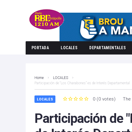
PORTADA
LOCALES
DEPARTAMENTALES
Home
LOCALES
Participación de “Los Charabones” es de Interés Departamental
0
(
0 votes
)
The 
LOCALES
1
2
3
4
5
Participación de 