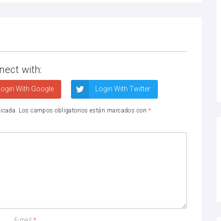
nect with:
ogin With Google
Login With Twitter
licada.
Los campos obligatorios están marcados con
*
E-mail
*