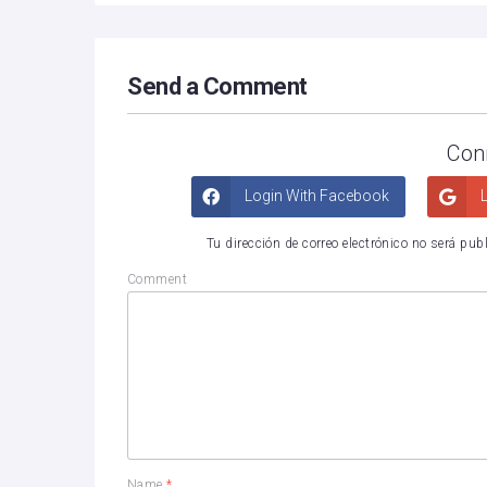
Send a Comment
Con
Login With Facebook
L
Tu dirección de correo electrónico no será pub
Comment
Name
*