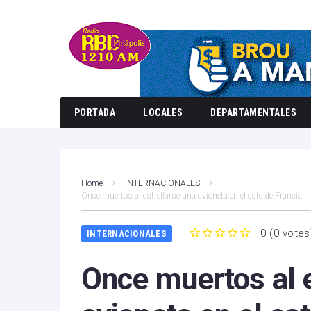
PORTADA
LOCALES
DEPARTAMENTALES
Home
INTERNACIONALES
Once muertos al estrellarse una avioneta en el este de Francia
0
(
0 votes
INTERNACIONALES
1
2
3
4
5
Once muertos al e