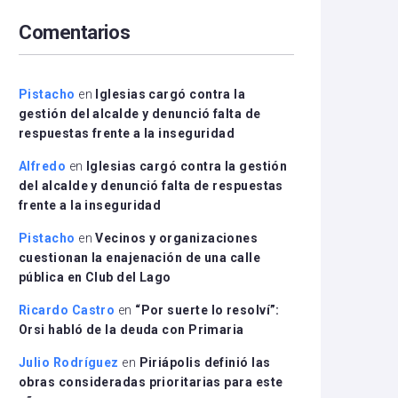
arriba/abajo
Comentarios
para
aumentar
o
disminuir
Pistacho
en
Iglesias cargó contra la
el
gestión del alcalde y denunció falta de
volumen.
respuestas frente a la inseguridad
Alfredo
en
Iglesias cargó contra la gestión
del alcalde y denunció falta de respuestas
frente a la inseguridad
Pistacho
en
Vecinos y organizaciones
cuestionan la enajenación de una calle
pública en Club del Lago
Ricardo Castro
en
“Por suerte lo resolví”:
Orsi habló de la deuda con Primaria
Julio Rodríguez
en
Piriápolis definió las
obras consideradas prioritarias para este