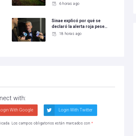
6 horas ago
Sinae explicó por qué se
declaró la alerta roja pese…
18 horas ago
nect with:
ogin With Google
Login With Twitter
licada.
Los campos obligatorios están marcados con
*