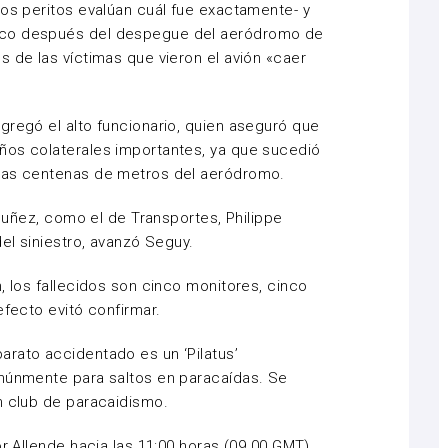
los peritos evalúan cuál fue exactamente- y
oco después del despegue del aeródromo de
s de las víctimas que vieron el avión «caer
gregó el alto funcionario, quien aseguró que
ños colaterales importantes, ya que sucedió
unas centenas de metros del aeródromo.
 Nuñez, como el de Transportes, Philippe
del siniestro, avanzó Seguy.
, los fallecidos son cinco monitores, cinco
efecto evitó confirmar.
rato accidentado es un ‘Pilatus’
omúnmente para saltos en paracaídas. Se
n club de paracaidismo.
or Allende hacia las 11:00 horas (09.00 GMT),