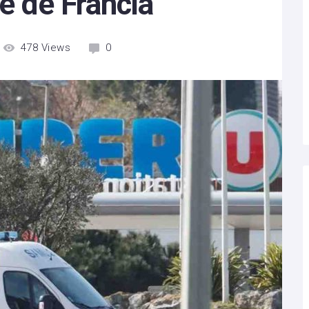
te de Francia
478
Views
0