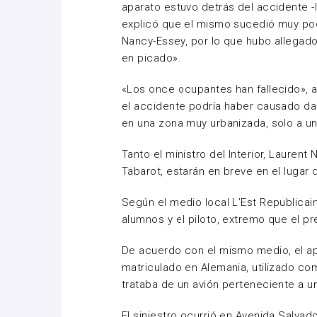
aparato estuvo detrás del accidente -
explicó que el mismo sucedió muy p
Nancy-Essey, por lo que hubo allegado
en picado».
«Los once ocupantes han fallecido», a
el accidente podría haber causado da
en una zona muy urbanizada, solo a 
Tanto el ministro del Interior, Laurent
Tabarot, estarán en breve en el lugar 
Según el medio local L’Est Republicain
alumnos y el piloto, extremo que el pr
De acuerdo con el mismo medio, el apa
matriculado en Alemania, utilizado c
trataba de un avión perteneciente a u
El siniestro ocurrió en Avenida Salvad