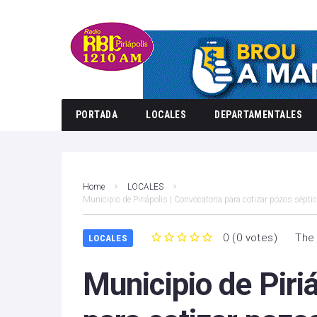
PORTADA
LOCALES
DEPARTAMENTALES
Home
LOCALES
Municipio de Piriápolis | Convocatoria para cotizar pozos sépti
0
(
0 votes
)
The 
LOCALES
1
2
3
4
5
Municipio de Piri