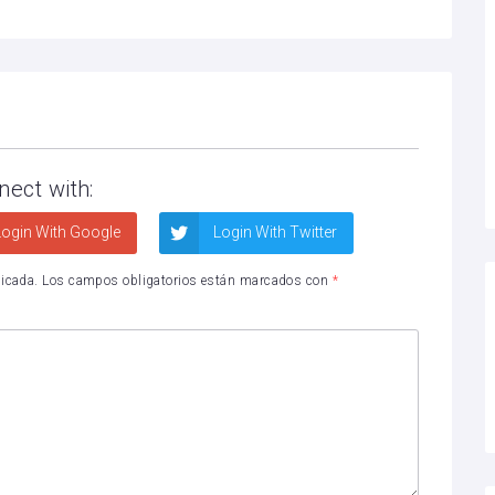
nect with:
ogin With Google
Login With Twitter
licada.
Los campos obligatorios están marcados con
*