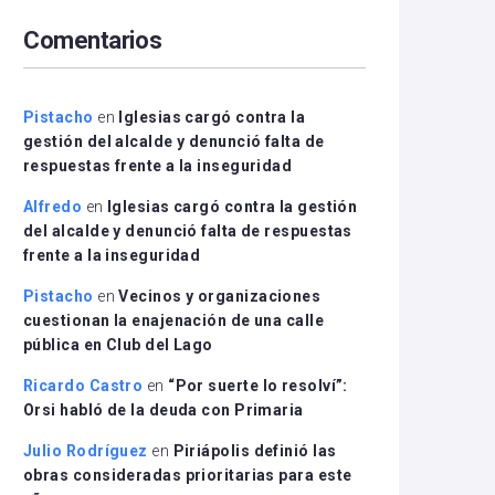
arriba/abajo
Comentarios
para
aumentar
o
disminuir
Pistacho
en
Iglesias cargó contra la
el
gestión del alcalde y denunció falta de
volumen.
respuestas frente a la inseguridad
Alfredo
en
Iglesias cargó contra la gestión
del alcalde y denunció falta de respuestas
frente a la inseguridad
Pistacho
en
Vecinos y organizaciones
cuestionan la enajenación de una calle
pública en Club del Lago
Ricardo Castro
en
“Por suerte lo resolví”:
Orsi habló de la deuda con Primaria
Julio Rodríguez
en
Piriápolis definió las
obras consideradas prioritarias para este