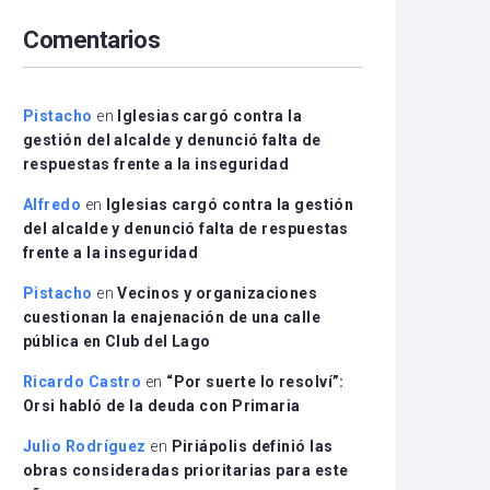
arriba/abajo
Comentarios
para
aumentar
o
disminuir
Pistacho
en
Iglesias cargó contra la
el
gestión del alcalde y denunció falta de
volumen.
respuestas frente a la inseguridad
Alfredo
en
Iglesias cargó contra la gestión
del alcalde y denunció falta de respuestas
frente a la inseguridad
Pistacho
en
Vecinos y organizaciones
cuestionan la enajenación de una calle
pública en Club del Lago
Ricardo Castro
en
“Por suerte lo resolví”:
Orsi habló de la deuda con Primaria
Julio Rodríguez
en
Piriápolis definió las
obras consideradas prioritarias para este